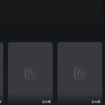
你好，星期六
00:01
自动
倍速
发射
集
全50集
全30集