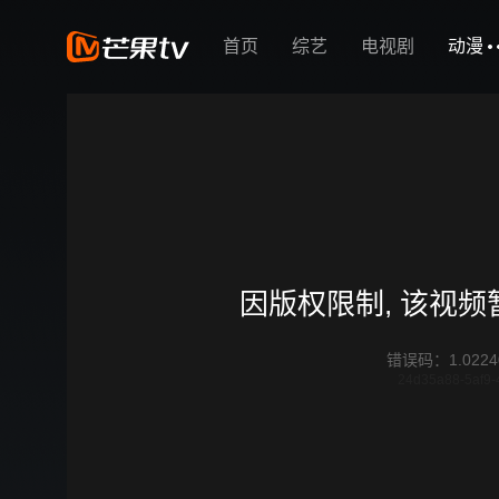
首页
综艺
电视剧
动漫
因版权限制, 该视
错误码
：
1.0224
24d35a88-5af9-