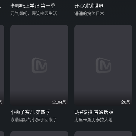
我
李哪吒上学记 第一季
开心锤锤世界
元气哪吒，爆笑校园生活
锤锤的搞笑日常
集
全104集
全8集
小狮子赛几 第四季
U探泰拉 普通话版
诙谐幽默的小狮子回来了
尤里卡游历泰拉大地