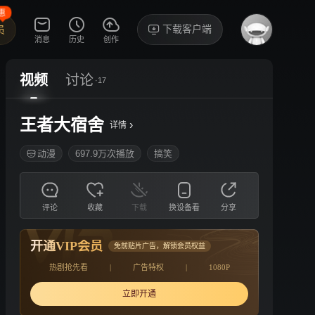
惠
下载客户端
员
消息
历史
创作
视频
讨论
·17
王者大宿舍
›
详情
动漫
697.9万次播放
搞笑
评论
收藏
下载
换设备看
分享
开通VIP会员
免前贴片广告，解锁会员权益
热剧抢先看
|
广告特权
|
1080P
立即开通