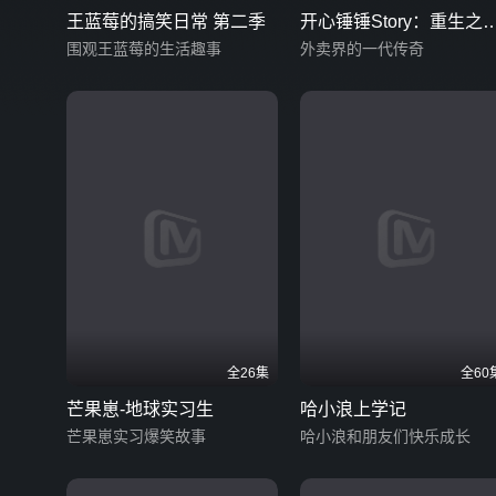
王蓝莓的搞笑日常 第二季
开心锤锤Story：重生之
围观王蓝莓的生活趣事
送外卖从不超时
外卖界的一代传奇
全26集
全60
芒果崽-地球实习生
哈小浪上学记
芒果崽实习爆笑故事
哈小浪和朋友们快乐成长