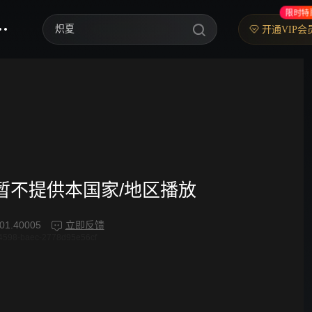
限时特
炽夏
开通VIP会
歌手2026
乘风2026
中餐厅·南洋拾光季
快乐老家
忙忙碌碌寻宝藏2
频暂不提供本国家/地区播放
妻子的浪漫旅行2026
01.40005
立即反馈
4598-baec-2778d95e56cf
我们的宿舍·归心季
克制升温
爸爸当家 第五季