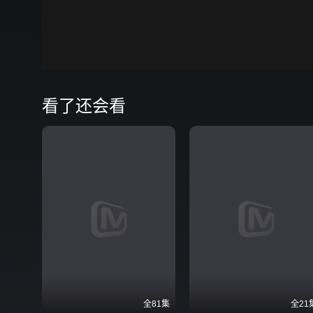
00:00
弹
看了还会看
全81集
全21