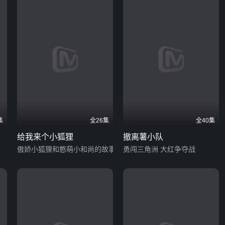
集
全26集
全40集
给我来个小狐狸
撤离薯小队
傲娇小狐狸和憨萌小和尚的故事
勇闯三角洲 大红争夺战