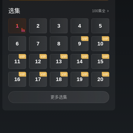
选集
100集全
1
2
3
4
5
VIP
VIP
6
7
8
9
10
VIP
VIP
VIP
VIP
VIP
11
12
13
14
15
VIP
VIP
VIP
VIP
VIP
16
17
18
19
20
更多选集