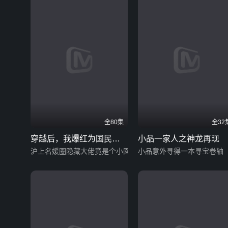
全80集
全32
穿越后，我爆红为国民闺
小品一家人之神龙再现
女 第一季
沪上名媛圈隐藏大佬竟是个小囡囡？
小品意外寻得一本寻宝卷轴