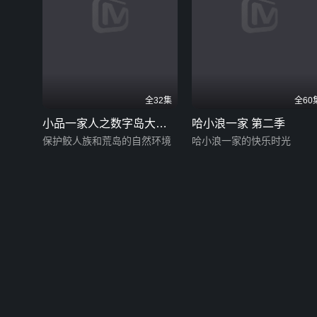
全32集
全60
小品一家人之数字岛大生
哈小浪一家 第二季
存
保护鲛人族和荒岛的自然环境
哈小浪一家的快乐时光