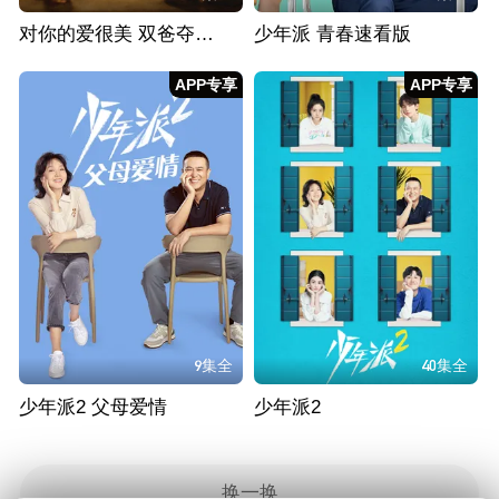
对你的爱很美 双爸夺女大作战
少年派 青春速看版
APP专享
APP专享
9集全
40集全
少年派2 父母爱情
少年派2
换一换