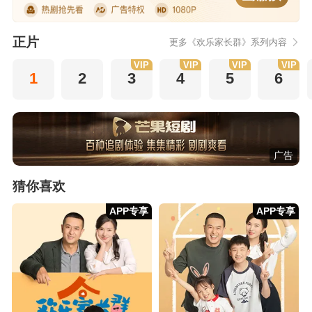
正片
更多《欢乐家长群》系列内容
VIP
VIP
VIP
VIP
1
2
3
4
5
6
广告
猜你喜欢
APP专享
APP专享