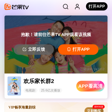
打开APP
抱歉！请前往芒果TV APP观看该视频
立即反馈
打开APP
错误码: 042312
欢乐家长群2
APP看高清
电视剧
25.6亿次播放
限时特惠
VIP畅享海量剧综
立刻购买