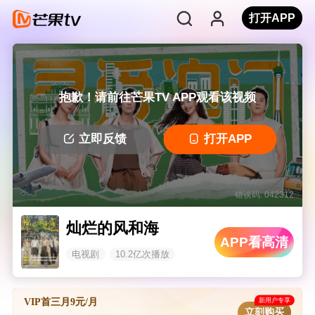
打开APP
抱歉！请前往芒果TV APP观看该视频
立即反馈
打开APP
错误码: 042312
灿烂的风和海
APP看高清
电视剧
10.2亿次播放
新用户专享
VIP首三月9元/月
立刻购买