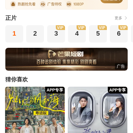
正片
更多
VIP
VIP
VIP
VIP
1
2
3
4
5
6
广告
猜你喜欢
APP专享
APP专享