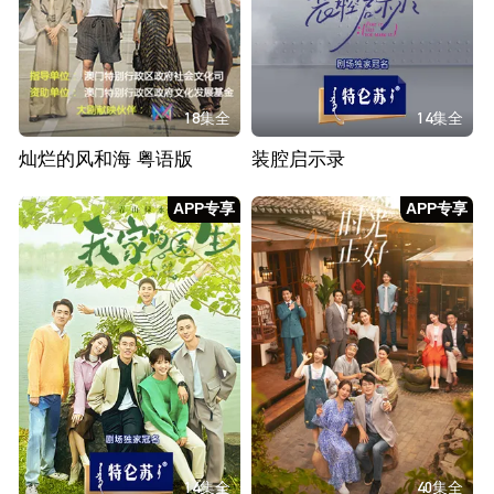
18集全
14集全
灿烂的风和海 粤语版
装腔启示录
APP专享
APP专享
14集全
40集全