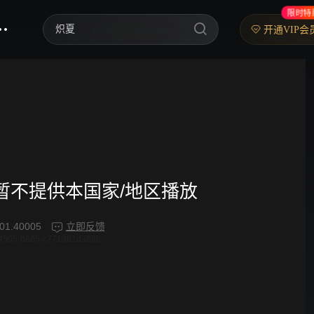
限时特
炽夏
开通VIP会
歌手2026
乘风2026
中餐厅·南洋拾光季
快乐老家
忙忙碌碌寻宝藏2
频暂不提供本国家/地区播放
妻子的浪漫旅行2026
01.40005
立即反馈
4505-b865-c771d81d388b
我们的宿舍·归心季
克制升温
爸爸当家 第五季