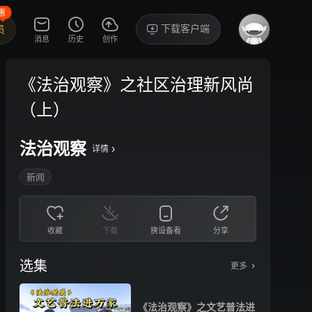
惠
下载客户端
员
消息
历史
创作
《法治观察》之社区治理新风尚
（上）
法治观察
›
详情
新闻
收藏
下载
换设备看
分享
选集
更多
《法治观察》之文艺普法进