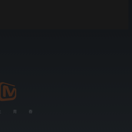
你好，星期六
00:01
自动
倍速