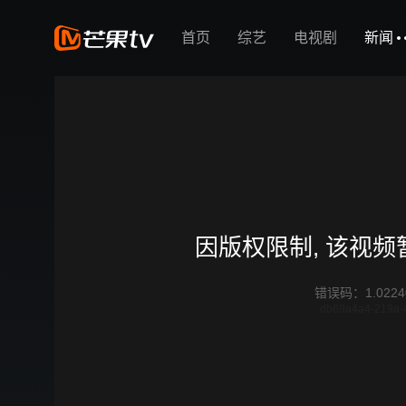
首页
综艺
电视剧
新闻
因版权限制, 该视
错误码
：
1.0224
db69a4a4-219a-