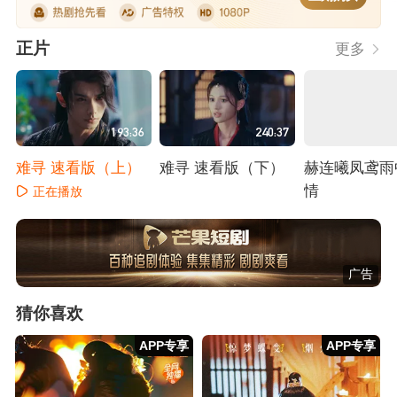
正片
更多
193:36
240:37
难寻 速看版（上）
难寻 速看版（下）
赫连曦凤鸢雨
情
正在播放
正在播放
正在播放
广告
猜你喜欢
APP专享
APP专享