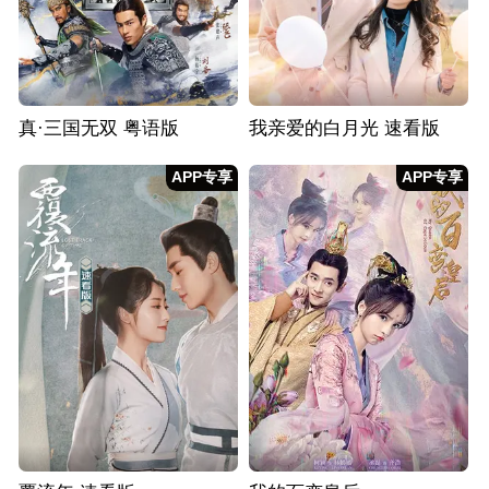
真·三国无双 粤语版
我亲爱的白月光 速看版
APP专享
APP专享