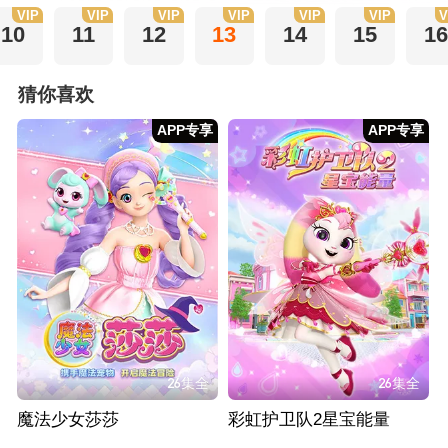
VIP
VIP
VIP
VIP
VIP
VIP
V
10
11
12
13
14
15
16
猜你喜欢
APP专享
APP专享
26集全
26集全
魔法少女莎莎
彩虹护卫队2星宝能量