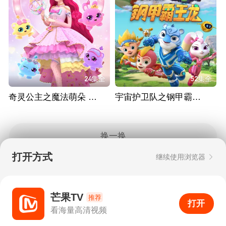
24集全
52集全
奇灵公主之魔法萌朵 第一季
宇宙护卫队之钢甲霸王龙
换一换
打开方式
继续使用浏览器
Copyright © 2006-2026 mgtv.com All Rights
Reserved
互联网出版许可证：新出网证（湘）字08号
芒果TV
推荐
打开
APP
5
看海量高清视频
打开APP
超清画质
评论
下载
分享