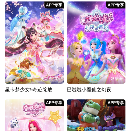
APP专享
APP专享
更新至13集
26集全
星卡梦少女5奇迹绽放
巴啦啦小魔仙之幻夜试炼纪
APP专享
APP专享