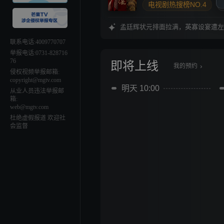
电视剧热搜榜NO.4
吴谨言
古装
孟廷辉状元排面拉满，英寡设宴遭左
联系电话:4009770707
举报电话:0731-828716
76
即将上线
›
我的预约
侵权视频举报邮箱:
copyright@mgtv.com
明天 10:00
从业人员违法举报邮
箱:
web@mgtv.com
杜绝虚假报道 欢迎社
会监督