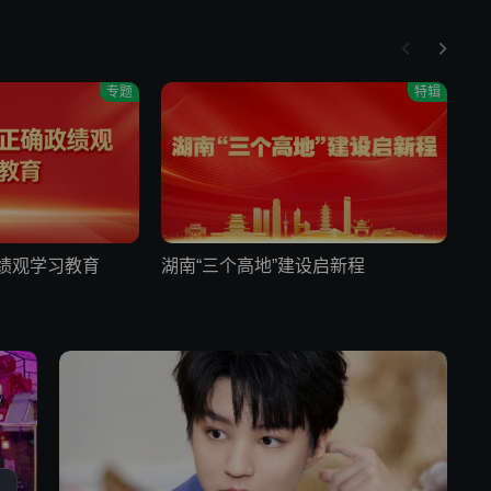
专题
特辑
第3期
版
官鸿到底囤了多少件花衬衫？
环开唱
帅哥夏日解暑秘诀大公开
绩观学习教育
湖南“三个高地”建设启新程
2
G你吓到我啦