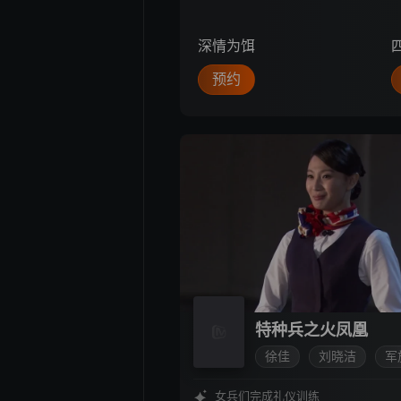
深情为饵
预约
特种兵之火凤凰
徐佳
刘晓洁
军
女兵们完成礼仪训练