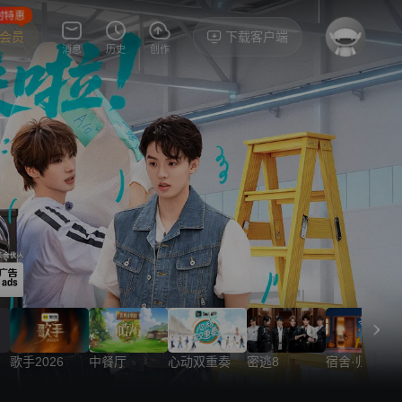
时特惠
P会员
下载客户端
消息
历史
创作
歌手2026
中餐厅
心动双重奏
密逃8
宿舍·归心季