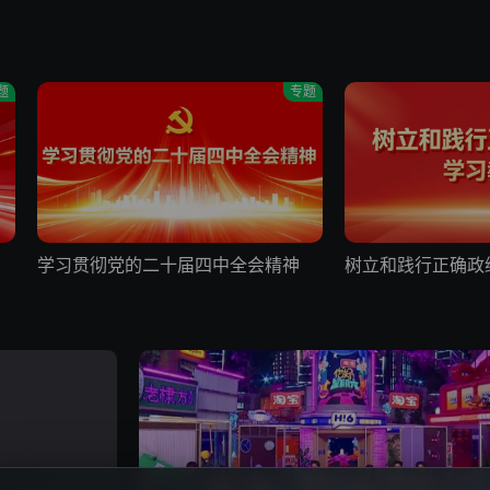
题
专题
期
咕噜比事务所·定档8月10日
密室大逃脱8·大神
幻想之力迸发🔮奔赴奇趣冒险
何运晨密神小曲库循
学习贯彻党的二十届四中全会精神
树立和践行正确政
成
剧
燃比娃
御廷谣📸追剧团
神山取火共赴冒险之约
陈哲远吴谨言唱OM