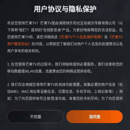
用户协议与隐私保护
欢迎您使用芒果TV！芒果TV是由湖南快乐阳光互动娱乐传媒有限公司（以
你好，星期六 2026
下简称"我们"）提供的"在线影音类"产品，为更好地保障您的合法权益，在
弹幕破100万
综艺热搜榜NO.3
游戏
娱乐
您使用芒果TV前，请您详细阅读
《芒果TV个人信息保护政策》
及
《芒果TV
用户服务协议》
的内容，以帮助您了解我们对用户个人信息的处理情况以及
告别！
萌兽狂奔互助追逐欢乐值爆表
用户享有的相关权利。
1. 在您使用芒果TV的过程中，我们将联网提供必要服务，我们会使用您的
移动数据或WLAN流量，流量费由您的网络运营商收取。
2. 我们仅会根据您使用芒果TV的具体功能需要，收集必要的用户信息（包
括IMEI、MAC地址等设备信息、位置信息、手机号码、上网记录等）；例
如：为了向您提供账号注册/登录功能，收集您的手机号码；为了向您提供
下单与支付功能，收集您的订单信息、支付方式；您可查阅
《个人信息收集
清单》
快速了解我们收集您个人信息的情况。
不同意
我同意
密室大逃脱8 大神版
3.我们仅会根据您使用芒果TV的具体功能需要，申请使用操作系统的相关权