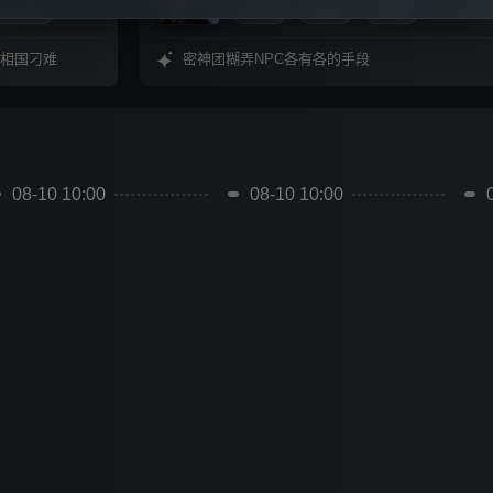
陈哲远
密室
悬疑
推理
限（包括存储、相机、相册、麦克风、日历权限等），我们仅在您的授权范
围内使用相关权限，您有权拒绝或取消授权；例如：为了向您提供头像上传
相国刁难
密神团糊弄NPC各有各的手段
功能，申请调用您的日历权限；为了向您提供预约功能，申请调用您的日历
权限；您可查阅
《芒果TV权限申请与使用情况说明》
快速了解我们申请使
用设备权限的情况。
4. 除法律另有规定外，未经您授权同意我们不会和任何第三方共享您的个人
08-10 10:00
08-10 10:00
信息，您可查阅
《与第三方共享信息清单》
详细了解我们与第三方共享个人
信息情况和第三方SDK情况。
5. 您可以在芒果TV中管理您的个人信息和相关授权，或行使您作为个人信
息主体的其他权利；例如：通过"我的-设置-个性化推荐内容设置"管理个性
化推荐内容。
6. 如您对《芒果TV个人信息保护政策》或以上内容有任何疑问或建议，您
可以通过发邮件至privacy@mgtv.com与我们取得联系。
如您点击【我同意】，即代表您已确认同意前述《芒果TV个人信息保护政
策》《芒果TV服务协议》及以上全部约定。