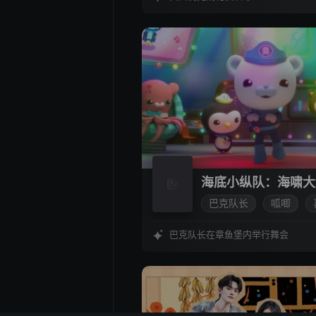
海底小纵队：海啸大
巴克队长
呱唧
科幻
巴克队长在章鱼堡内举行舞会