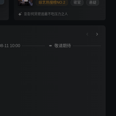
综艺热搜榜NO.2
密室
悬疑
推理
彭彭何炅密逃最不吃压力之人
08-11 10:00
敬请期待
敬