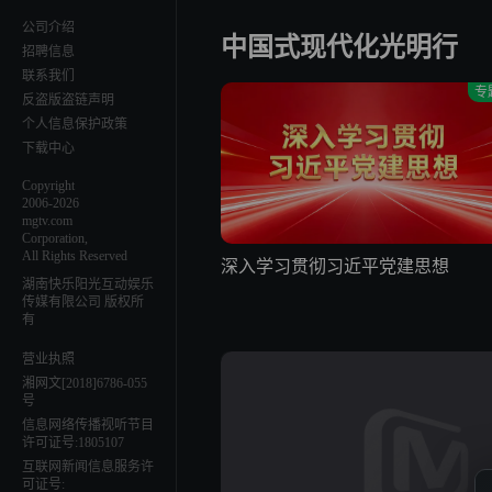
公司介绍
中国式现代化光明行
招聘信息
联系我们
专
反盗版盗链声明
个人信息保护政策
下载中心
第11
Copyright
宿舍不熄灯
2006-2026
mgtv.com
何炅问长高方法丁程鑫热情分享
Corporation,
All Rights Reserved
深入学习贯彻习近平党建思想
AI生
湖南快乐阳光互动娱乐
传媒有限公司 版权所
有
营业执照
湘网文[2018]6786-055
号
互动
信息网络传播视听节目
许可证号:1805107
从如果开始心动
互联网新闻信息服务许
温柔陷阱VS热烈直球，你选谁？
可证号: