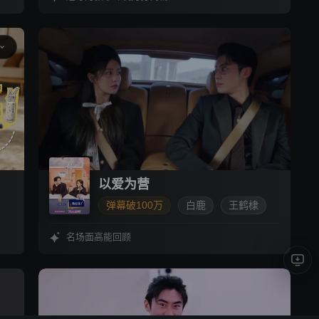
以爱为营
弹幕破100万
白鹿
王鹤棣
爱情
名场面高能回顾