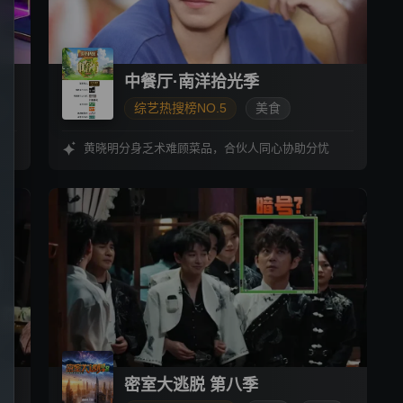
中餐厅·南洋拾光季
综艺热搜榜NO.5
美食
模拟经营
黄晓明分身乏术难顾菜品，合伙人同心协助分忧
密室大逃脱 第八季