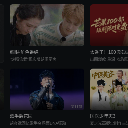
耀眼·角色番综
太香了！100 部
"定晴信武"现实版胡闹厨房
出圈爆款 重温《虚颜
第11期
歌手后花园
国医少年志3
胡彦斌回忆歌手名场面DNA狂动
夏之光高卿尘制作古