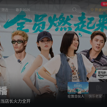
限
开通VI
筛选
歌手2026
你好，星期六
中餐厅·南洋拾光季
快乐老家
野狗骨头
忙忙碌碌寻宝藏2
我们的宿舍·归心季
爸爸当家 第五季
播
密室大逃脱 第八季
伦敦合伙人
快乐老家
曦当店长火力全开