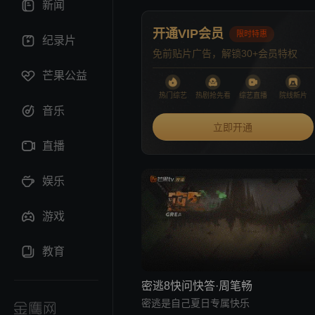
新闻
开通VIP会员
限时特惠
纪录片
免前贴片广告，解锁30+会员特权
芒果公益
热门综艺
热剧抢先看
综艺直播
院线新片
音乐
立即开通
直播
娱乐
游戏
教育
密逃8快问快答·周笔畅
密逃是自己夏日专属快乐