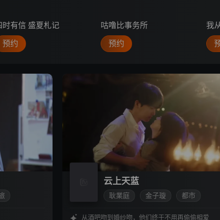
四时有信 盛夏札记
咕噜比事务所
我
预约
预约
云上天蓝
旅
耿業庭
金子璇
都市
爱情
从酒吧吻到婚纱吻，他们终于不用再偷偷相爱