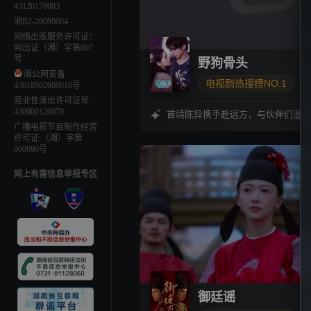
43120170003
湘B2-20090004
网络出版服务许可证：
网出证（湘）字第007
号
野狗骨头
湘公网安备
电视剧热搜榜NO.1
43010502000010号
营业性演出许可证号:
宋威龙
张婧仪
430000120079
苗靖陈异携手赴远方，与伙伴们温柔
广播电视节目制作经营
许可证:（湘）字第
000090号
网上有害信息举报专区
御廷谣