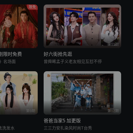
限免
第11期
短剧限时免费
好六街抢先逛
》名场面
曾舜晞孟子义老友相见互怼不停
第9期
第12期
爸爸当家5 加更版
法洗发水
三三力安扎染风时尚T台秀