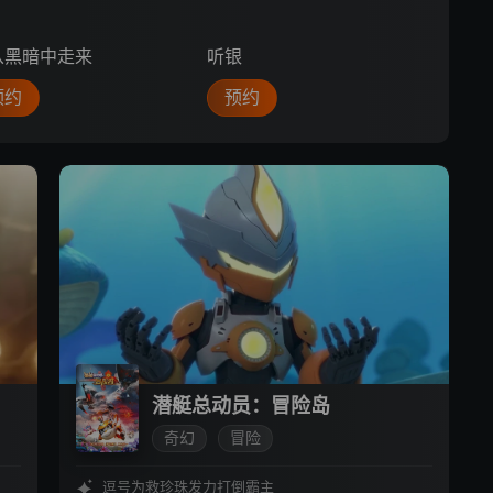
从黑暗中走来
听银
此处
预约
预约
预
潜艇总动员：冒险岛
奇幻
冒险
逗号为救珍珠发力打倒霸主