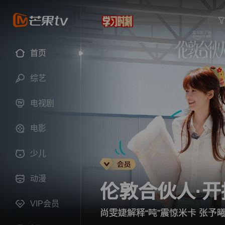
首页
综艺
电视剧
电影
少儿
动漫
伦敦合伙人·开
VIP会员
尚雯婕解释“吨”震惊米卡 张予