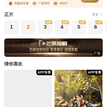
正片
更多
VIP
VIP
VIP
VIP
1
2
3
4
5
6
广告
猜你喜欢
APP专享
APP专享