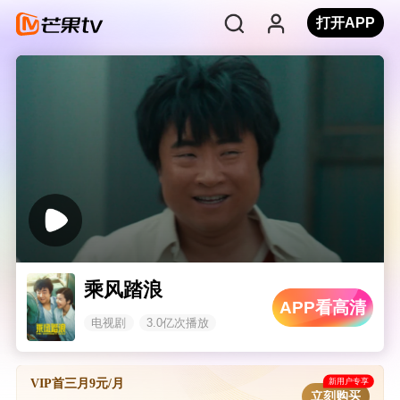
打开APP
乘风踏浪
APP看高清
电视剧
3.0亿次播放
新用户专享
VIP首三月9元/月
立刻购买