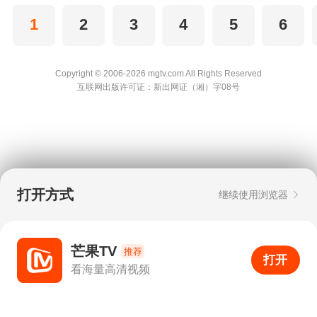
1
2
3
4
5
6
Copyright © 2006-2026 mgtv.com All Rights
Reserved
互联网出版许可证：新出网证（湘）字08号
打开方式
继续使用浏览器
芒果TV
推荐
打开
APP
0
看海量高清视频
打开APP
超清画质
评论
下载
分享