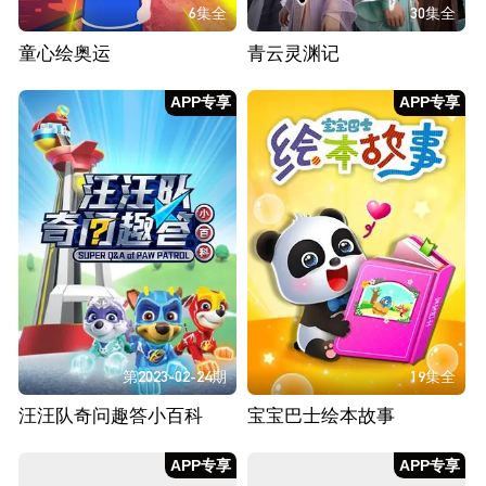
6集全
30集全
童心绘奥运
青云灵渊记
APP专享
APP专享
第2023-02-24期
19集全
汪汪队奇问趣答小百科
宝宝巴士绘本故事
APP专享
APP专享