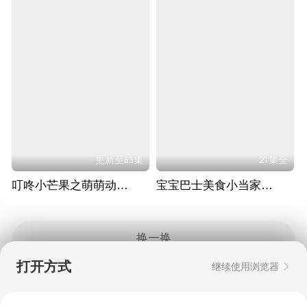
更新至63集
21集全
叮咚小芒果之萌萌动物园
宝宝巴士美食小当家之情商篇
换一换
打开方式
继续使用浏览器
Copyright © 2006-2026 mgtv.com All Rights
Reserved
互联网出版许可证：新出网证（湘）字08号