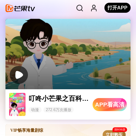
打开APP
叮咚小芒果之百科点点答
APP看高清
动漫
272.6万次播放
限时特惠
VIP畅享海量剧综
立刻购买