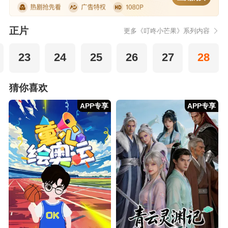
正片
更多《叮咚小芒果》系列内容
23
24
25
26
27
28
猜你喜欢
APP专享
APP专享