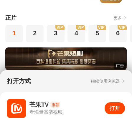
正片
更多
VIP
VIP
VIP
VIP
1
2
3
4
5
6
广告
猜你喜欢
打开方式
继续使用浏览器
APP专享
APP专享
芒果TV
推荐
打开
APP
999+
看海量高清视频
打开APP
超清画质
评论
下载
分享