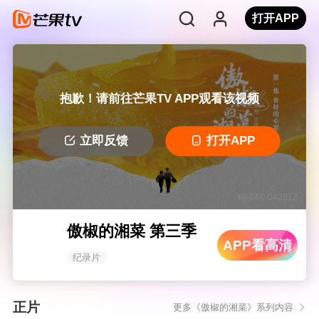
打开APP
抱歉！请前往芒果TV APP观看该视频
立即反馈
打开APP
错误码: 042312
傲椒的湘菜 第三季
APP看高清
纪录片
正片
更多《傲椒的湘菜》系列内容