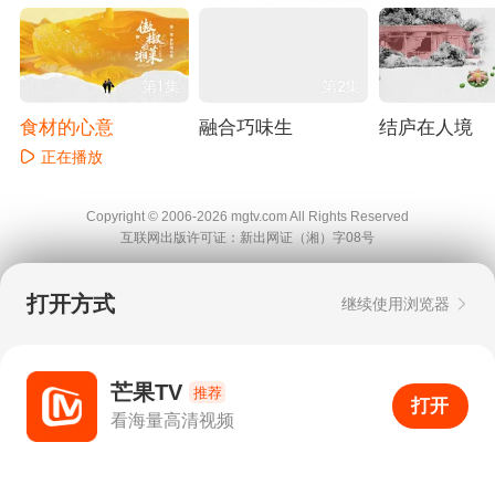
第1集
第2集
食材的心意
融合巧味生
结庐在人境
正在播放
正在播放
正在播放
Copyright © 2006-2026 mgtv.com All Rights
Reserved
互联网出版许可证：新出网证（湘）字08号
打开方式
继续使用浏览器
芒果TV
推荐
打开
APP
35
看海量高清视频
打开APP
超清画质
评论
下载
分享