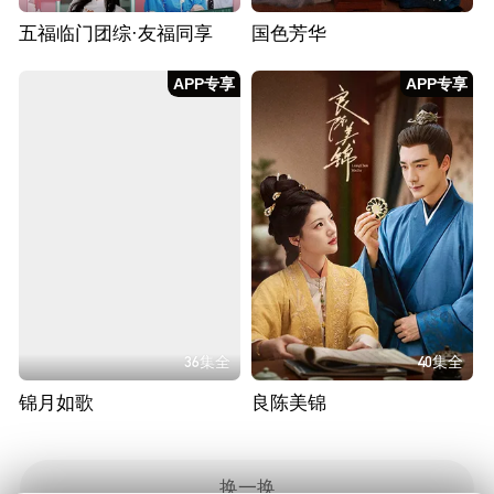
五福临门团综·友福同享
国色芳华
APP专享
APP专享
36集全
40集全
锦月如歌
良陈美锦
换一换