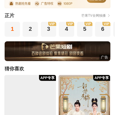
正片
芒果TV全网独播
VIP
VIP
VIP
VIP
1
2
3
4
5
6
广告
猜你喜欢
APP专享
APP专享