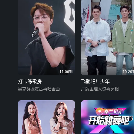
11-06期
10-29
打卡练歌房
飞驰吧！少年
吴克群张震岳再唱金曲
厂牌主理人惊喜亮相