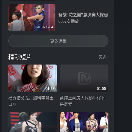
备战“花之巅”总决赛大探秘
8502次播放
2010-09-04
更多选集
精彩短片
更多
›
01:23
01:55
杨秀措莫龙丹爆料李慧重
蔡婷玉闺房大探秘牛仔裤
口味
是最爱