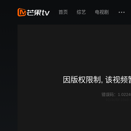
首页
综艺
电视剧
因版权限制, 该视
错误码
：
1.0224
b1cbcfbf-16e8-