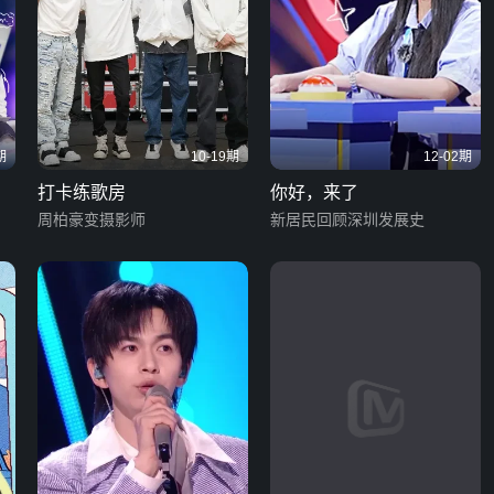
期
10-19期
12-02期
打卡练歌房
你好，来了
周柏豪变摄影师
新居民回顾深圳发展史