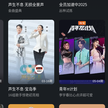
声生不息 无损全景声
全员加速中2025
金曲盛典
丛林试炼
期
03-16期
05-04期
声生不息·宝岛季
青年π计划
16组歌手惊艳初亮相
李宇春比心点评超可爱