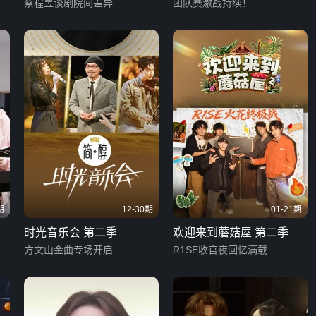
蔡程昱谈剧院间差异
团队赛激战持续！
期
12-30期
01-21期
时光音乐会 第二季
欢迎来到蘑菇屋 第二季
方文山金曲专场开启
R1SE收官夜回忆满载