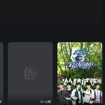
00:01
自动
倍速
发射
期
07-12期
05-24期