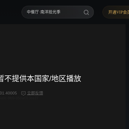
中餐厅·南洋拾光季
开通VIP会
快乐老家
野狗骨头
忙忙碌碌寻宝藏2
我们的宿舍·归心季
爸爸当家 第五季
频暂不提供本国家/地区播放
密室大逃脱 第八季
01.40005
立即反馈
4a9c-9fd9-050af313ce27
御廷谣
歌手2026