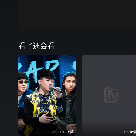
00:00
弹
看了还会看
07-18期
08-05