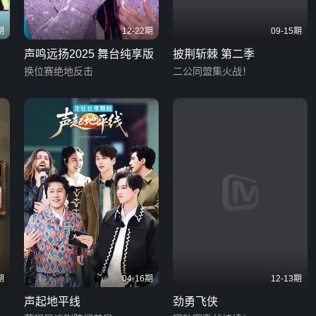
期
12-22期
09-15期
声鸣远扬2025 舞台纯享版
披荆斩棘 第二季
换位赛绝地反击
二公同盟集火战！
期
04-16期
12-13期
声起地平线
劲勇飞侠