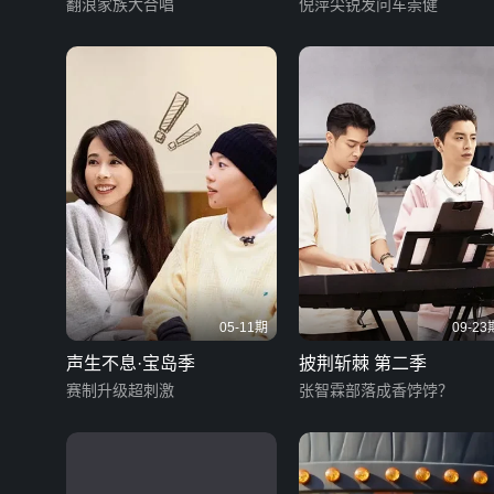
翻浪家族大合唱
倪萍尖锐发问车崇健
05-11期
09-23
声生不息·宝岛季
披荆斩棘 第二季
赛制升级超刺激
张智霖部落成香饽饽？