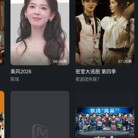
期
06-06期
07-20期
乘风2026
密室大逃脱 第四季
陈瑶
密逃团失联？