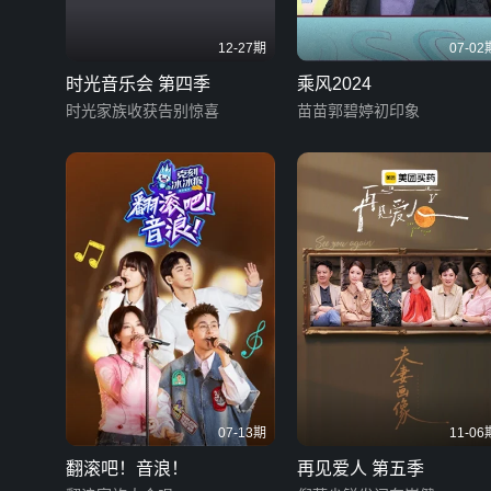
12-27期
07-02
时光音乐会 第四季
乘风2024
时光家族收获告别惊喜
苗苗郭碧婷初印象
07-13期
11-06
翻滚吧！音浪！
再见爱人 第五季