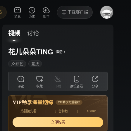
下载客户端
员
消息
历史
创作
视频
讨论
花儿朵朵TING
›
详情
综艺
竞技
评论
收藏
下载
换设备看
分享
VIP畅享海量剧综
VIP畅享海量剧综
热剧抢先看
|
广告特权
|
1080P
立即购买