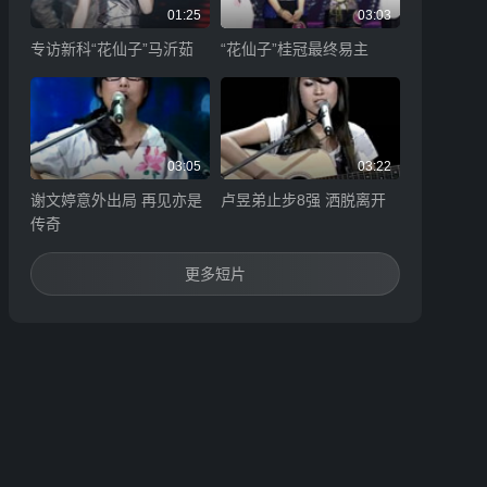
01:25
03:03
专访新科“花仙子”马沂茹
“花仙子”桂冠最终易主
03:05
03:22
谢文婷意外出局 再见亦是
卢昱弟止步8强 洒脱离开
传奇
更多短片