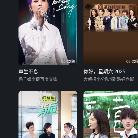
05-22期
02-22
声生不息
你好，星期六 2025
杨千嬅李健再度交锋
大侦探小分队“探”路好六街