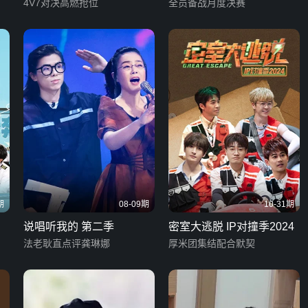
4V7对决高燃抢位
全员备战月度决赛
期
08-09期
10-31期
说唱听我的 第二季
密室大逃脱 IP对撞季2024
法老耿直点评龚琳娜
厚米团集结配合默契