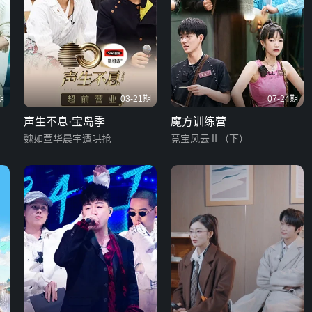
期
03-21期
07-24期
声生不息·宝岛季
魔方训练营
魏如萱华晨宇遭哄抢
竞宝风云Ⅱ（下）