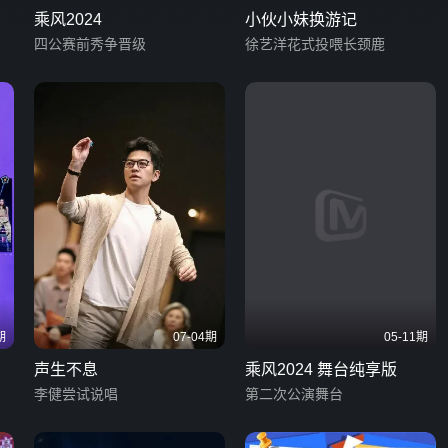
乘风2024
小伙小妹换游记
四公赛前秀争晋级
徐艺洋花式投喂长颈鹿
期
07-04期
05-11期
声生不息
乘风2024 舞台纯享版
李健尝试说唱
第二次公演舞台