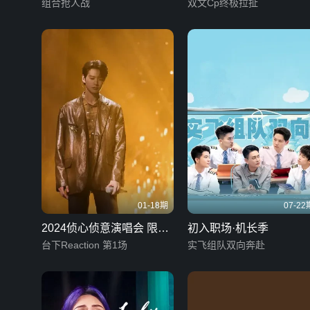
组合抢人战
双文Cp终极拉扯
01-18期
07-22
2024侦心侦意演唱会 限定
初入职场·机长季
企划
台下Reaction 第1场
实飞组队双向奔赴