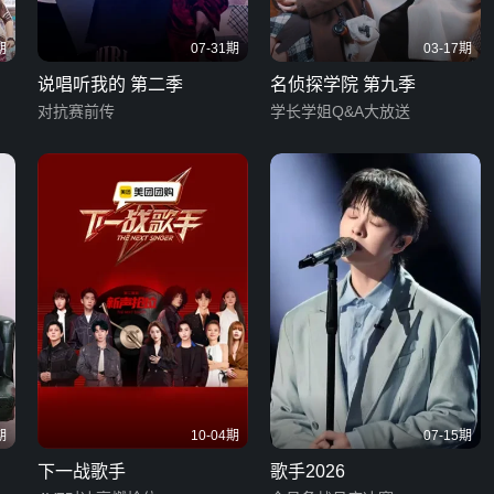
期
07-31期
03-17期
说唱听我的 第二季
名侦探学院 第九季
对抗赛前传
学长学姐Q&A大放送
期
10-04期
07-15期
下一战歌手
歌手2026