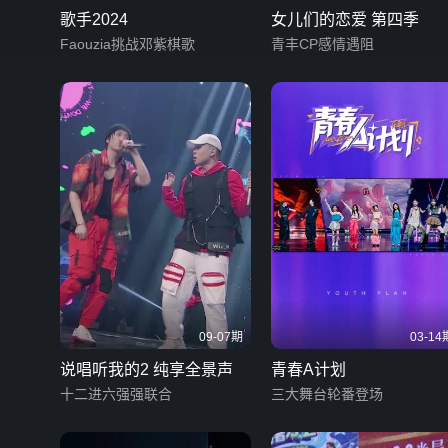
歌手2024
女儿们的恋爱 第四季
Faouzia挑战邓紫棋歌
青丰CP感情遇阻
09-07期
03-14
说唱听我的2 纯享全景声
青春A计划
十二进六强强联合
三大舞台轮番登场