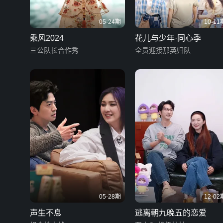
05-24期
10-11
乘风2024
花儿与少年·同心季
三公队长合作秀
全员迎接那英归队
05-28期
12-02
声生不息
逃离朝九晚五的恋爱