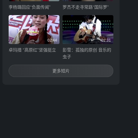
李杨璐回应“负面传闻”
罗杰不走寻常路“国际罗”
02:44
02:31
卓玛措 “高原红”坚强挺立
彭雪：孤独的原创 音乐的
虫子
更多短片