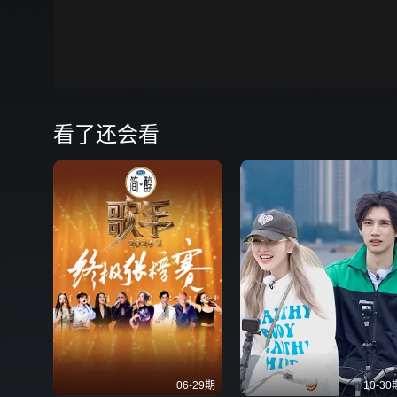
00:00
弹
看了还会看
06-29期
10-30