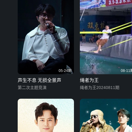
05-24期
08-11
声生不息 无损全景声
绳者为王
第二次主题竞演
绳者为王20240811期