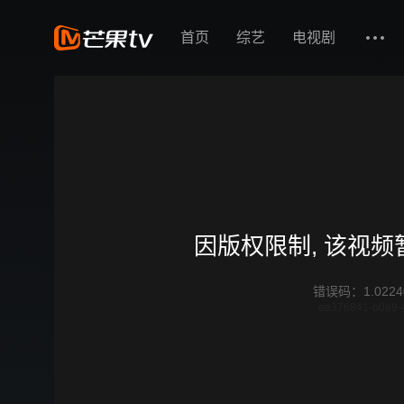
首页
综艺
电视剧
因版权限制, 该视
错误码
：
1.0224
ea376841-b0e9-