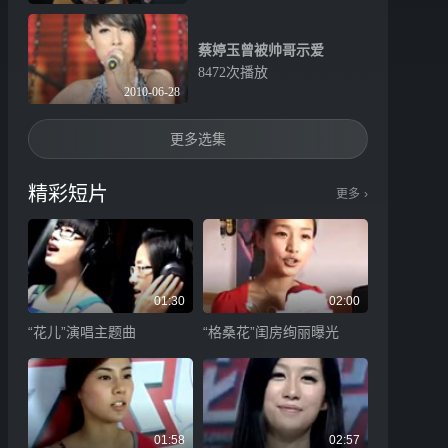
蔡婷玉曾被帅哥示爱
8472次播放
2010-06-28
更多选集
精彩短片
更多
›
01:30
02:00
“花儿”演唱主题曲
“格桑花”闺房绚丽曝光
01:58
02:57