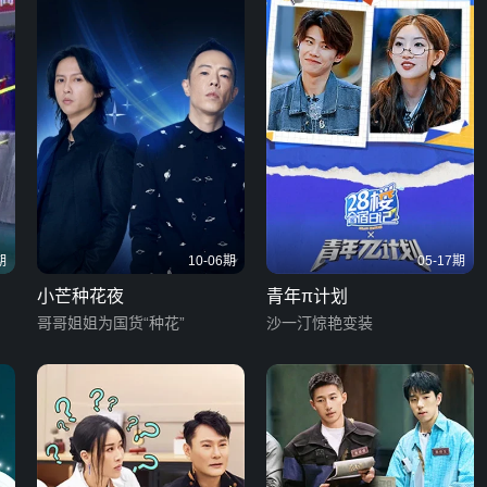
期
10-06期
05-17期
小芒种花夜
青年π计划
哥哥姐姐为国货“种花”
沙一汀惊艳变装