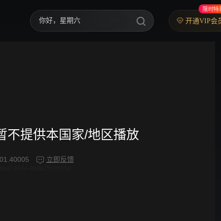
限时特
你好，星期六
开通VIP会
中餐厅·南洋拾光季
快乐老家
野狗骨头
忙忙碌碌寻宝藏2
我们的宿舍·归心季
频暂不提供本国家/地区播放
爸爸当家 第五季
01.40005
立即反馈
4ba2-8c44-9ada2568606a
密室大逃脱 第八季
御廷谣