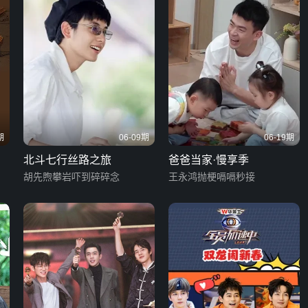
期
06-09期
06-19期
北斗七行丝路之旅
爸爸当家·慢享季
胡先煦攀岩吓到碎碎念
王永鸿抛梗嗝嗝秒接