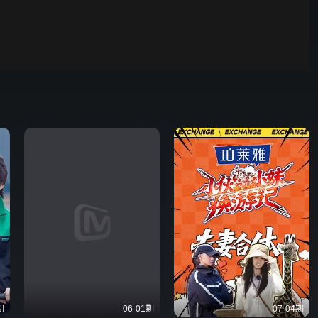
00:01
自动
倍速
发射
期
06-01期
07-04期