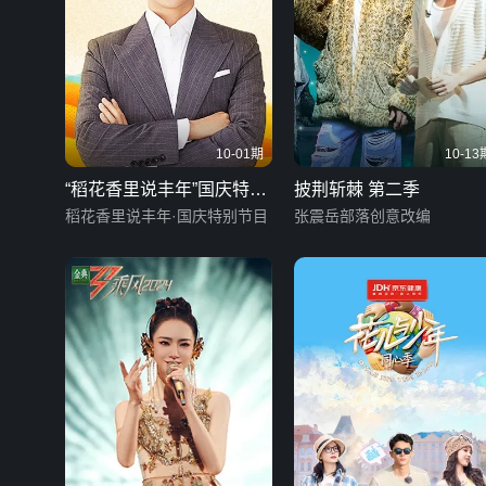
10-01期
10-13
“稻花香里说丰年”国庆特别
披荆斩棘 第二季
节目
稻花香里说丰年·国庆特别节目
张震岳部落创意改编