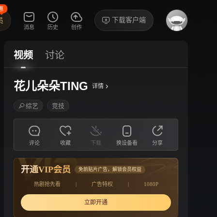
惠
下载客户端
员
消息
历史
创作
视频
讨论
花儿朵朵TING
›
详情
综艺
竞技
评论
收藏
下载
换设备看
分享
开通VIP会员
免前贴片广告，解锁会员权益
热剧抢先看
|
广告特权
|
1080P
立即开通