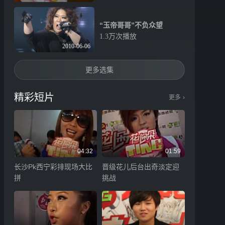
“玉帝哥哥”不负众望
1.3万次播放
2010-06-06
更多选集
精彩短片
更多
›
04:32
01:59
长沙Pk西宁彩排现场大比
晋级花儿后台出奇淡定迎
拼
挑战