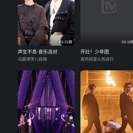
03-31期
03-16
声生不息·音乐派对
开灶！少年团
马嘉祺学八段锦
夜市经营火热进行