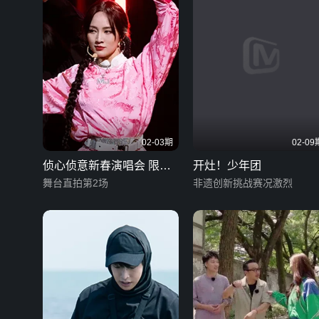
02-03期
02-09
侦心侦意新春演唱会 限定
开灶！少年团
企划
舞台直拍第2场
非遗创新挑战赛况激烈