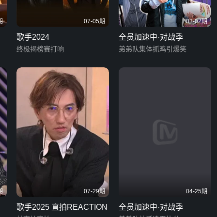
期
07-05期
03-02期
歌手2024
全员加速中·对战季
终极揭榜赛打响
弟弟队集体抓鸡引爆笑
期
07-29期
04-25期
歌手2025 直拍REACTION
全员加速中·对战季