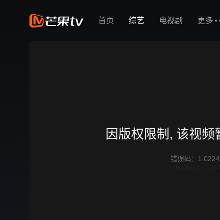
首页
综艺
电视剧
更多
因版权限制, 该视
错误码
：
1.0224
0ec2dd11-c11b-