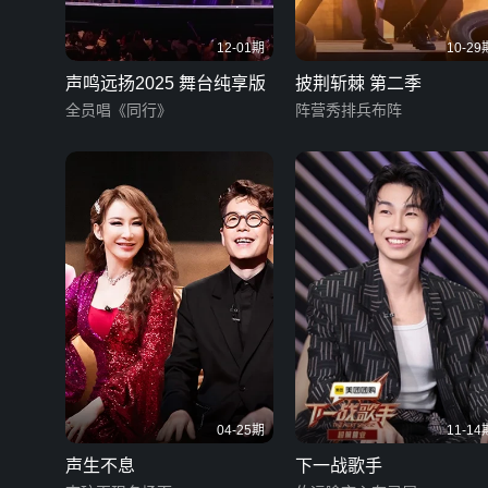
12-01期
10-29
声鸣远扬2025 舞台纯享版
披荆斩棘 第二季
全员唱《同行》
阵营秀排兵布阵
04-25期
11-14
声生不息
下一战歌手