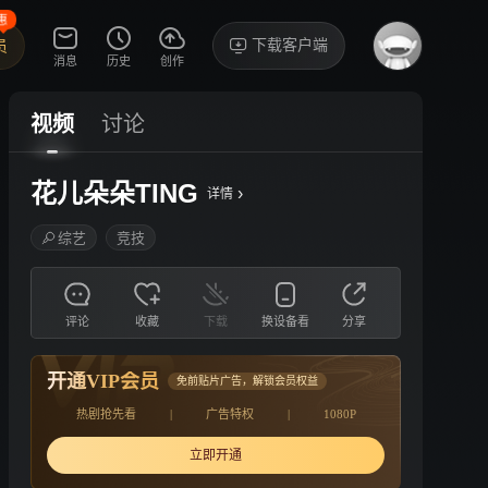
惠
下载客户端
员
消息
历史
创作
视频
讨论
花儿朵朵TING
›
详情
综艺
竞技
评论
收藏
下载
换设备看
分享
开通VIP会员
免前贴片广告，解锁会员权益
热剧抢先看
|
广告特权
|
1080P
立即开通