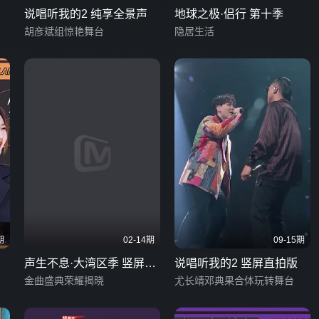
说唱听我的2 纯享全景声
地球之极·侣行 第十季
胡彦斌组惊艳舞台
隐居生活
期
02-14期
09-15期
声生不息·大湾区季 竖屏直
说唱听我的2 竖屏直拍版
拍版
金曲盛典荣耀揭晓
尤长靖邓典果合体玩转舞台