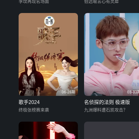
李玟再现名场面
伯远喻言心有灵犀
06-28期
03-03
歌手2024
名侦探的法则 极速版
终极张榜赛来袭
九洲爆料遭石凯攻击？