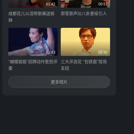
01:42
00:57
成都花儿以泪带歌痛送姐
郭莹歌声比八卦更吸引人
妹
01:43
02:32
“蝴蝶姐姐”招牌动作惹怒评
三大评选花 “包铁面”现场
委
支招
更多短片