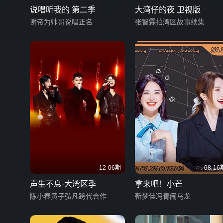
说唱听我的 第二季
大湾仔的夜 卫视版
谢帝为帅哥说唱正名
张智霖拍湾区故事续集
12-06期
08-16
声生不息·大湾区季
拿来吧！小芒
陈小春黄子弘凡跨代合作
靳梦佳冯青闹乌龙