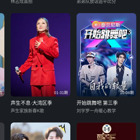
林志炫直拍
弟弟队放话追平比分
期
01-31期
10-08期
声生不息·大湾区季
开始跳舞吧 第三季
声生家族新春K歌
刘宇罗一舟暖心教学