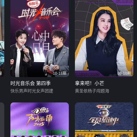
期
10-18期
08-10期
时光音乐会 第四季
拿来吧！小芒
快乐男声时光女声团建
黄圣依杨子闯题海