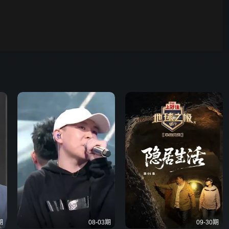
炽夏
00:01
自动
倍速
发射
期
08-03期
09-30期