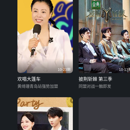
10-23期
10-13
欢唱大篷车
披荆斩棘 第三季
黄绮珊青岛站强势加盟
同盟对战一触即发