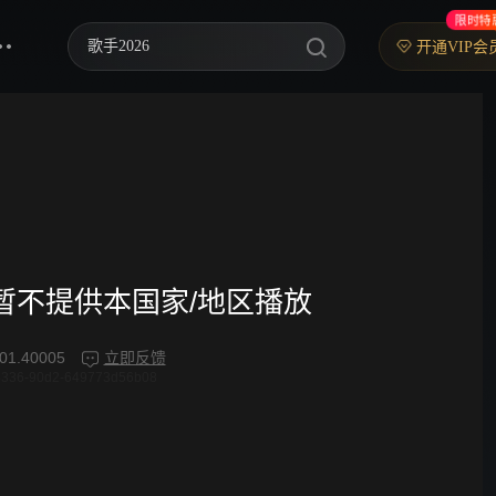
限时特
乘风2026
开通VIP会
中餐厅·南洋拾光季
快乐老家
忙忙碌碌寻宝藏2
妻子的浪漫旅行2026
我们的宿舍·归心季
频暂不提供本国家/地区播放
克制升温
01.40005
立即反馈
4336-90d2-649773d56b08
爸爸当家 第五季
你好，星期六
野狗骨头