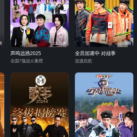
期
12-28期
02-16期
声鸣远扬2025
全员加速中·对战季
全国7强战火重燃
加速启航