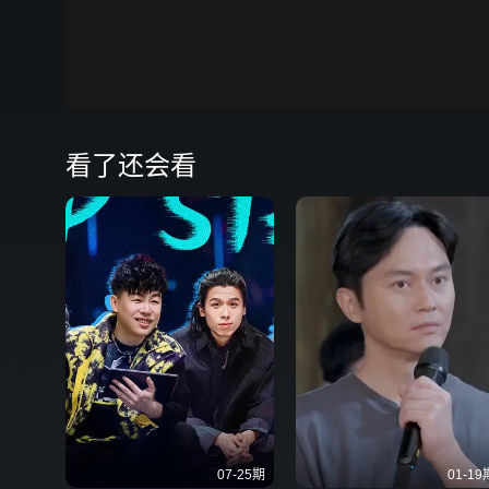
00:00
弹
看了还会看
07-25期
01-19