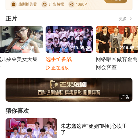
正片
更多
2010-05-19
2010-05-20
2010-05-
花儿朵朵美女大集
选手忙备战
网络唱区做客金鹰
合
网会客室
正在播放
正在播放
正在播放
广告
猜你喜欢
朱志鑫这声“姐姐”叫到心坎里
了