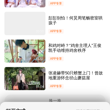
00:21
APP专享
彭彭别怕！何炅周笔畅密室哄
孩子
00:50
APP专享
和鸡对峙？“鸡舍主理人”王俊
凯手动维持鸡舍秩序
01:51
APP专享
张凌赫带50只螃蟹上门！曾故
地重游怀念径山蘑菇屋
01:14
APP专享
换一换