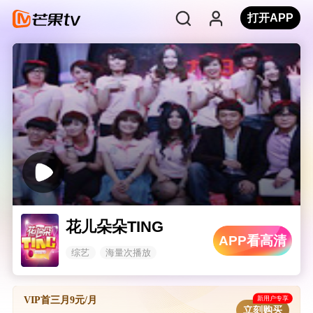
打开APP
花儿朵朵TING
APP看高清
综艺
海量次播放
新用户专享
VIP首三月9元/月
立刻购买