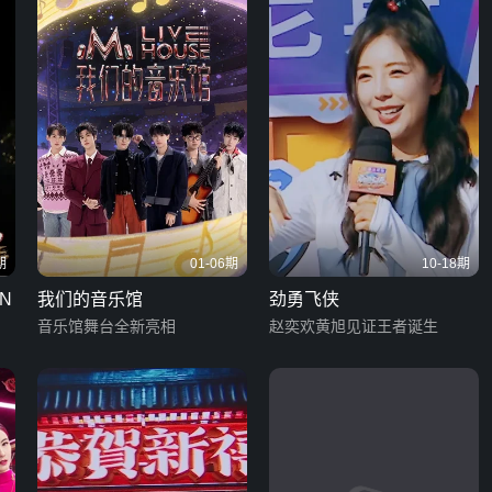
期
01-06期
10-18期
N
我们的音乐馆
劲勇飞侠
音乐馆舞台全新亮相
赵奕欢黄旭见证王者诞生