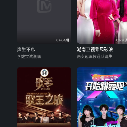
07-04期
03-26
声生不息
湖南卫视乘风破浪
李健尝试说唱
两支冠军候选队诞生