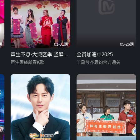
期
01-31期
05-26期
声生不息·大湾区季 竖屏直
全员加速中2025
拍版
声生家族新春K歌
丁禹兮齐思钧合力通关