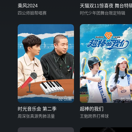
乘风2024
天猫双11惊喜夜 舞台特
四公师姐帮唱赛
时代少年团舞台限定特辑
02-16期
01-10
时光音乐会 第二季
超棒的我们
周深张真源秀肺活量
王勉跨界打棒球