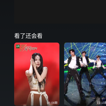
00:00
弹
看了还会看
06-08期
11-13