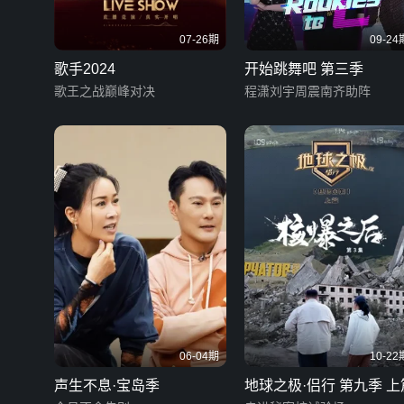
07-26期
09-24
歌手2024
开始跳舞吧 第三季
歌王之战巅峰对决
程潇刘宇周震南齐助阵
06-04期
10-22
声生不息·宝岛季
地球之极·侣行 第九季 上