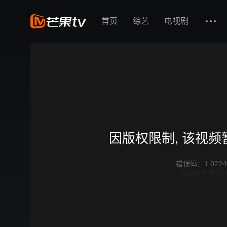
首页
综艺
电视剧
因版权限制, 该视
错误码
：
1.0224
fe1ea4fe-9b31-