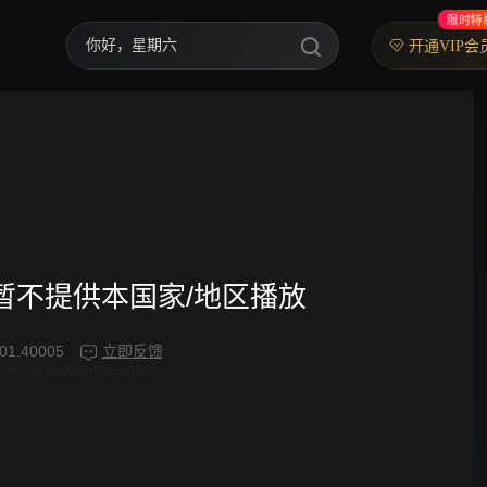
限时特
你好，星期六
开通VIP会
中餐厅·南洋拾光季
快乐老家
野狗骨头
忙忙碌碌寻宝藏2
我们的宿舍·归心季
频暂不提供本国家/地区播放
爸爸当家 第五季
01.40005
立即反馈
45ec-a83a-228ef8a5a061
密室大逃脱 第八季
御廷谣