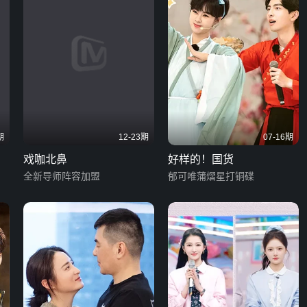
期
12-23期
07-16期
戏咖北鼻
好样的！国货
全新导师阵容加盟
郁可唯蒲熠星打铜碟