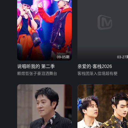
09-05期
03-27
说唱听我的 第二季
亲爱的·客栈2026
赖煜哲张子豪泪洒舞台
客栈团渐入佳境超有梗