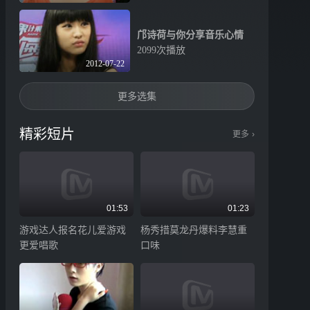
邝诗荷与你分享音乐心情
2099次播放
2012-07-22
更多选集
精彩短片
更多
›
01:53
01:23
游戏达人报名花儿爱游戏
杨秀措莫龙丹爆料李慧重
更爱唱歌
口味