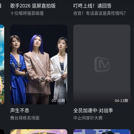
辑
歌手2026 竖屏直拍版
叮咚上线！请回答
十位唱将强音碰撞
收官！有话直说是真性情吗？
期
05-16期
04-13期
声生不息
全员加速中·对战季
舞台排练名场面
中止间穿针大赛