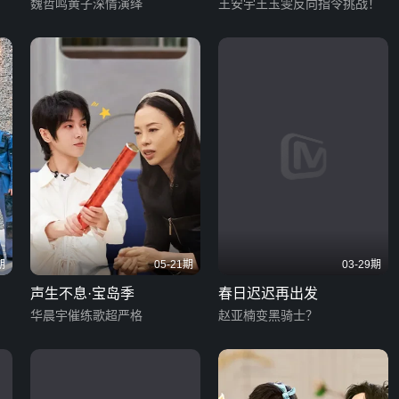
喜乐会
魏哲鸣黄子深情演绎
王安宇王玉雯反向指令挑战！
期
05-21期
03-29期
声生不息·宝岛季
春日迟迟再出发
华晨宇催练歌超严格
赵亚楠变黑骑士？