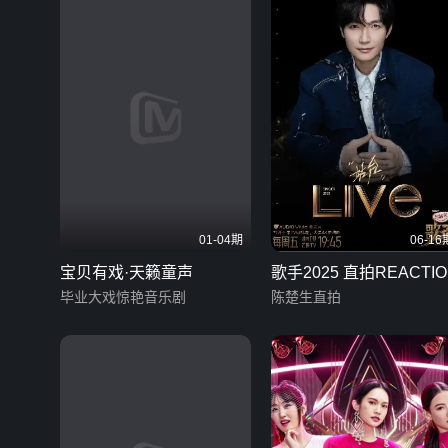
01-04期
06-16
宝贝有戏·天籁童声
歌手2025 直拍REACTIO
毕业大戏惊艳音乐剧
陈楚生直拍