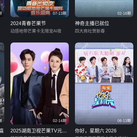
期
07-13期
02-16期
2024青春芒果节
神奇主播已就位
动感地带芒果卡无限宠AI夜
四大商社贺新春
期
02-14期
06-13期
篇
2025湖南卫视芒果TV元宵
你好，星期六 2026