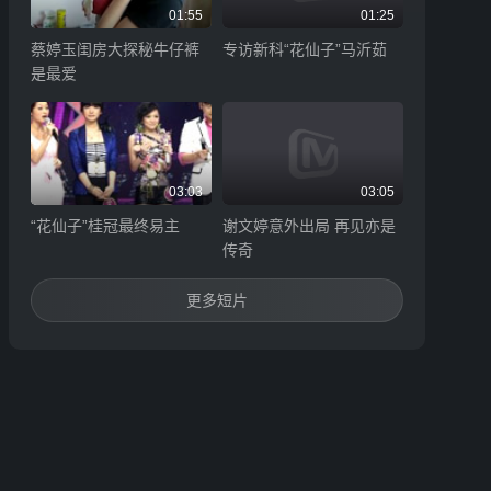
01:55
01:25
蔡婷玉闺房大探秘牛仔裤
专访新科“花仙子”马沂茹
是最爱
03:03
03:05
“花仙子”桂冠最终易主
谢文婷意外出局 再见亦是
传奇
更多短片