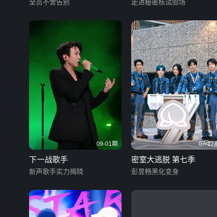
全员不舍告别
走进秘密核试验场
09-01期
07-17
下一战歌手
密室大逃脱 第七季
新声歌手实力揭晓
彭昱畅黑化变身