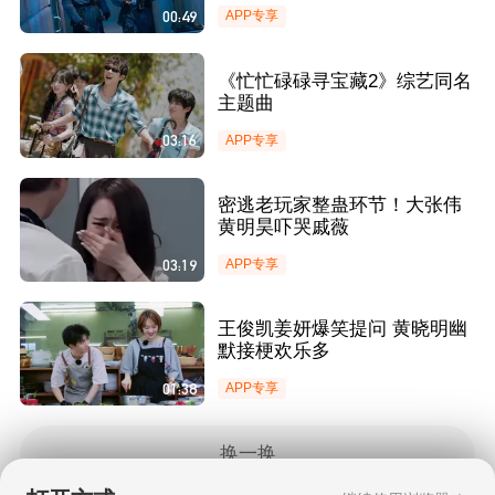
00:49
APP专享
《忙忙碌碌寻宝藏2》综艺同名
主题曲
03:16
APP专享
密逃老玩家整蛊环节！大张伟
黄明昊吓哭戚薇
03:19
APP专享
王俊凯姜妍爆笑提问 黄晓明幽
默接梗欢乐多
01:38
APP专享
换一换