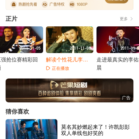
正片
更多
2011-11-05
2011-11-08
2011-11-
五强抢位赛精彩回
解读个性花儿李佑
走进最真实的李佑
顾
晨
晨
正在播放
正在播放
正在播放
广告
猜你喜欢
莫名其妙燃起来了！许凯彭彭
双人单线包好笑的