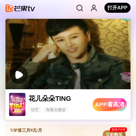
打开APP
花儿朵朵TING
APP看高清
综艺
海量次播放
新用户专享
VIP首三月9元/月
立刻购买