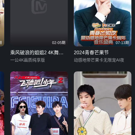
期
02-05期
07-13期
乘风破浪的姐姐2 4K舞台
2024青春芒果节
纯享版
一公4K画质纯享版
动感地带芒果卡无限宠AI夜