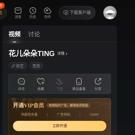
惠
下载客户端
员
消息
历史
创作
视频
讨论
花儿朵朵TING
›
详情
综艺
竞技
评论
收藏
下载
换设备看
分享
开通VIP会员
免前贴片广告，解锁会员权益
热剧抢先看
|
广告特权
|
1080P
立即开通