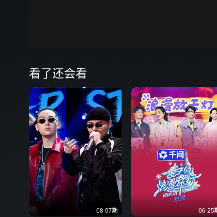
00:00
弹
看了还会看
08-07期
06-25