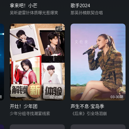
拿来吧！小芒
歌手2024
吴昕避雷针体质曝光惹爆笑
那英孙楠默契合唱
期
02-23期
03-30期
开灶！少年团
声生不息·宝岛季
少年分组寻找潮宴线索
《后来》引全场泪崩