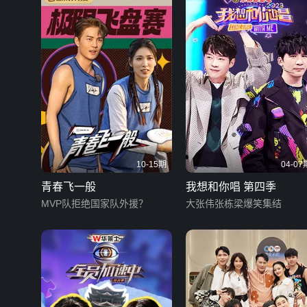
10-15期
04-07
青春飞一般
我想和你唱 第四季
MVP队拒绝国家队外援？
大张伟张栋梁爆笑集结