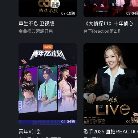
07-10期
02-04
声生不息 卫视版
《大侦探11》十年侦心 
金曲盛典荣耀开启
春演唱会 限定企划
台下Reaction第2场
05-04期
06-17
青年π计划
歌手2025 直拍REACTIO