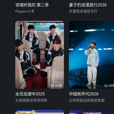
说唱听我的 第二季
妻子的浪漫旅行2026
Rapper小考
夫妻团浪漫放天灯
08-31期
02-06
全员加速中2025
中国新声代2026
文韬放狠话常用常新
孔梓阳挑战高难度歌曲