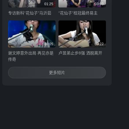
01:25
03:03
专访新科“花仙子”马沂茹
“花仙子”桂冠最终易主
03:05
03:22
谢文婷意外出局 再见亦是
卢昱弟止步8强 洒脱离开
传奇
更多短片