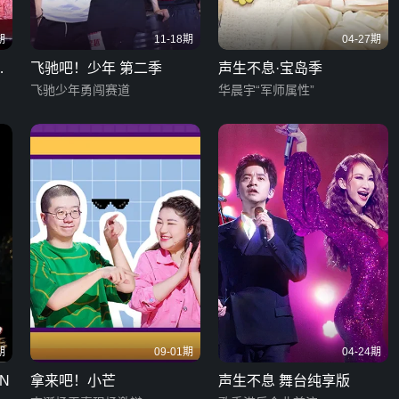
期
11-18期
04-27期
新
飞驰吧！少年 第二季
声生不息·宝岛季
飞驰少年勇闯赛道
华晨宇“军师属性”
期
09-01期
04-24期
N
拿来吧！小芒
声生不息 舞台纯享版