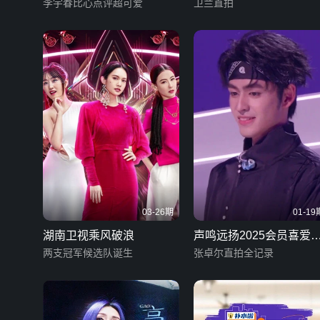
李宇春比心点评超可爱
卫兰直拍
03-26期
01-19
湖南卫视乘风破浪
声鸣远扬2025会员喜爱
两支冠军候选队诞生
TOP1机位
张卓尔直拍全记录