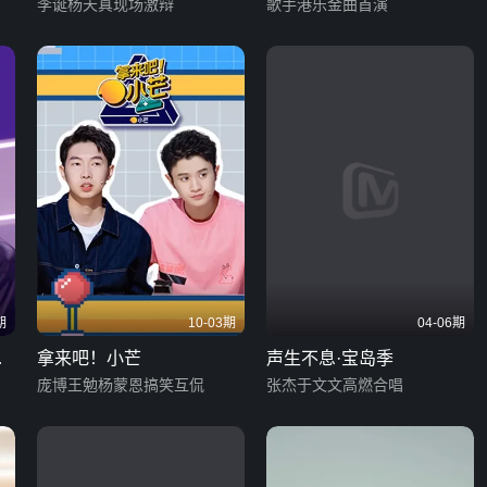
李诞杨天真现场激辩
歌手港乐金曲首演
期
10-03期
04-06期
榜
拿来吧！小芒
声生不息·宝岛季
庞博王勉杨蒙恩搞笑互侃
张杰于文文高燃合唱