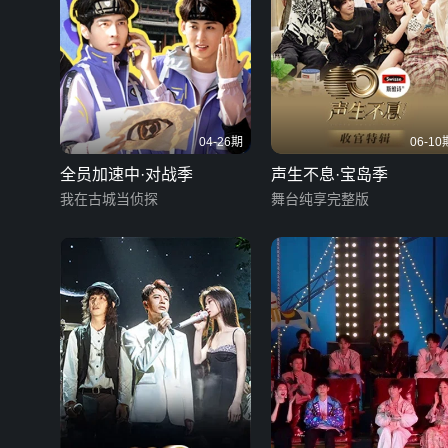
04-26期
06-10
全员加速中·对战季
声生不息·宝岛季
我在古城当侦探
舞台纯享完整版