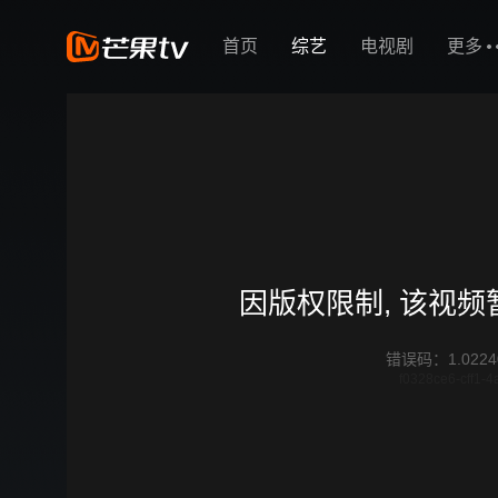
首页
综艺
电视剧
更多
因版权限制, 该视
错误码
：
1.0224
f0328ce6-cff1-