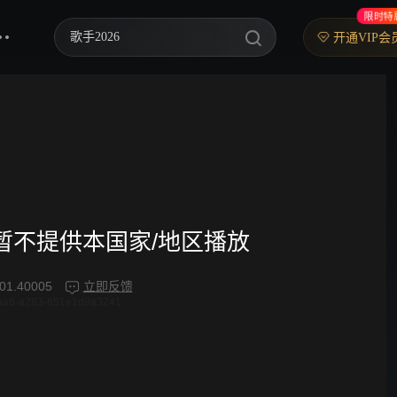
限时特
歌手2026
开通VIP会
你好，星期六
中餐厅·南洋拾光季
快乐老家
野狗骨头
忙忙碌碌寻宝藏2
频暂不提供本国家/地区播放
我们的宿舍·归心季
01.40005
立即反馈
4aa6-a283-651e1d9a3241
爸爸当家 第五季
密室大逃脱 第八季