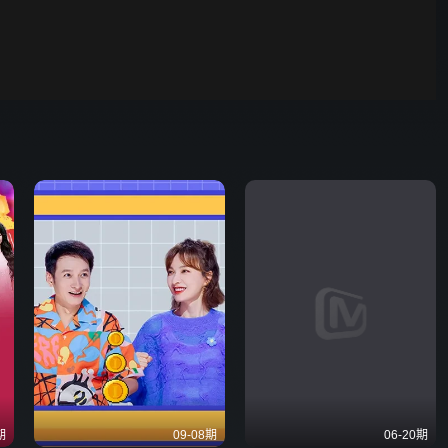
00:01
自动
倍速
发射
期
09-08期
06-20期