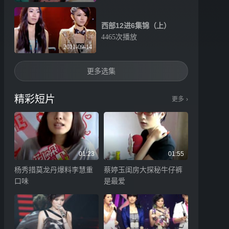
西部12进6集锦（上）
4465次播放
2011-09-14
更多选集
精彩短片
更多
›
01:23
01:55
杨秀措莫龙丹爆料李慧重
蔡婷玉闺房大探秘牛仔裤
口味
是最爱