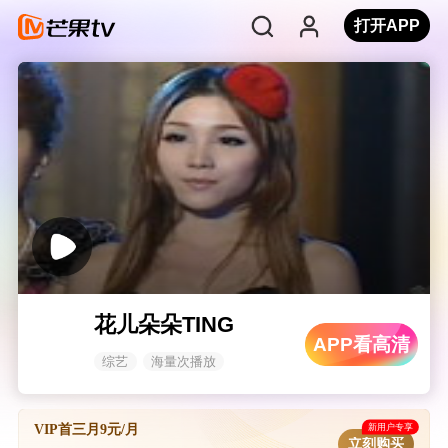
打开APP
花儿朵朵TING
APP看高清
综艺
海量次播放
新用户专享
VIP首三月9元/月
立刻购买