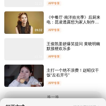
02:23
APP专享
《中餐厅·南洋拾光季》后厨来
电：昆凌透露想为家人制作三
杯鸡
09:32
APP专享
王俊凯姜妍爆笑提问 黄晓明幽
默接梗欢乐多
01:38
APP专享
主打一个绝不浪费！赵昭仪干
饭“左右开弓”
00:27
APP专享
换一换