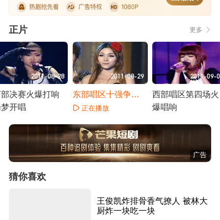
正片
更多
2011-08-28
2011-08-29
2011-09-
西部决赛火爆打响
东部唱区十强争夺
西部唱区第四场火
为梦开唱
战
爆唱响
正在播放
正在播放
正在播放
广告
猜你喜欢
王俊凯炸排骨香气撩人 被林大
厨炸一块吃一块