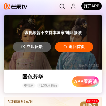
打开APP
该视频暂不支持本国家/地区播放
立即反馈
返回首页
错误码: 042312
国色芳华
APP看高清
电视剧
43.3亿次播放
新用户专享
VIP首三月9元/月
立刻购买