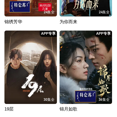
24集全
24集全
锦绣芳华
为你而来
APP专享
APP专享
30集全
36集全
19层
锦月如歌