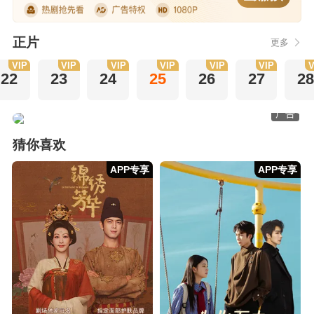
正片
更多
VIP
VIP
VIP
VIP
VIP
VIP
V
22
23
24
25
26
27
2
广告
猜你喜欢
APP专享
APP专享