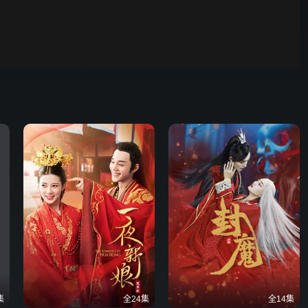
00:01
自动
倍速
发射
集
全24集
全14集