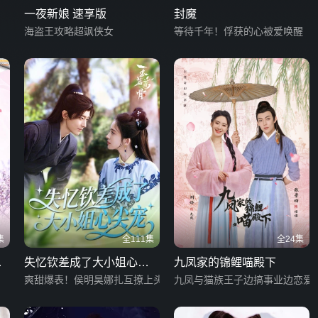
一夜新娘 速享版
封魔
海盗王攻略超飒侠女
等待千年！俘获的心被爱唤醒
集
全111集
全24集
字
失忆钦差成了大小姐心尖
九凤家的锦鲤喵殿下
宠
爽甜爆表！侯明昊娜扎互撩上头
九凤与猫族王子边搞事业边恋爱