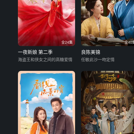
全24集
全40
一夜新娘 第二季
良陈美锦
海盗王和侠女之间的高糖爱情
任敏此沙一吻定情