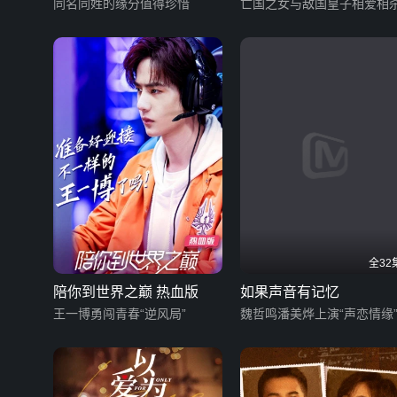
同名同姓的缘分值得珍惜
亡国之女与敌国皇子相爱相
全32
陪你到世界之巅 热血版
如果声音有记忆
王一博勇闯青春“逆风局”
魏哲鸣潘美烨上演“声恋情缘