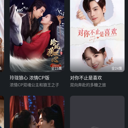
集
全15集
全24集
玲珑狼心 浓情CP版
对你不止是喜欢
浓情CP双魂公主和狼王之子
双向奔赴的多糖之旅