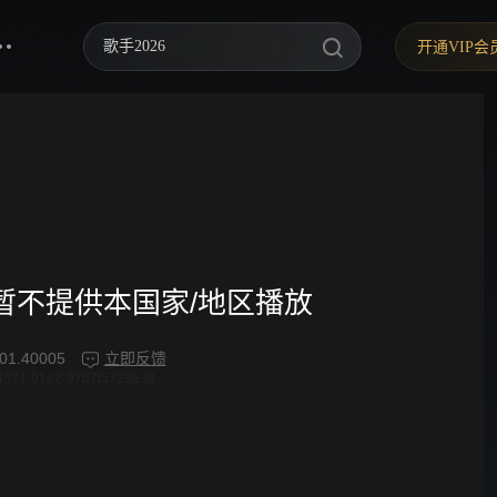
歌手2026
开通VIP会
你好，星期六
中餐厅·南洋拾光季
快乐老家
野狗骨头
忙忙碌碌寻宝藏2
频暂不提供本国家/地区播放
我们的宿舍·归心季
01.40005
立即反馈
4371-91e2-97d7f5323a38
爸爸当家 第五季
密室大逃脱 第八季