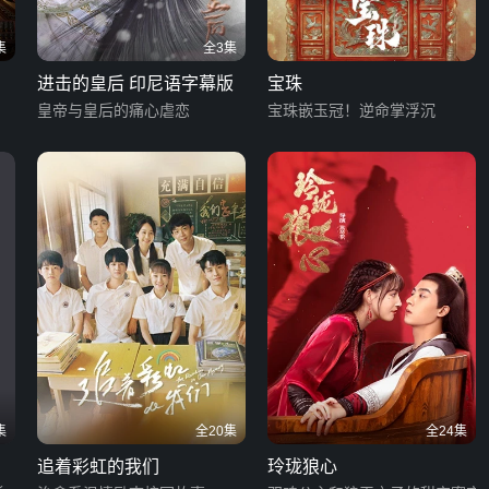
集
全3集
进击的皇后 印尼语字幕版
宝珠
皇帝与皇后的痛心虐恋
宝珠嵌玉冠！逆命掌浮沉
集
全20集
全24集
追着彩虹的我们
玲珑狼心