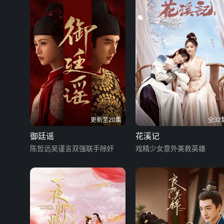
更新至20集
全32
御廷谣
花溪记
陈哲远吴谨言双强联手除奸
戏精少女意外美救英雄