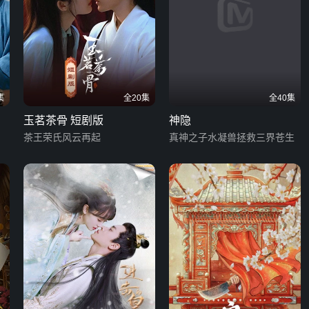
集
全20集
全40集
玉茗茶骨 短剧版
神隐
茶王荣氏风云再起
真神之子水凝兽拯救三界苍生