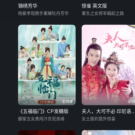
锦绣芳华
惊雀 英文版
杨紫李现携手重耀牡丹芳华
重生之女将军崛起之路
全36集
全4
《五福临门》CP发糖版
夫人，大可不必 印尼语
郦家五女勇闯汴京觅良缘
幕版
女土匪的意外惊喜