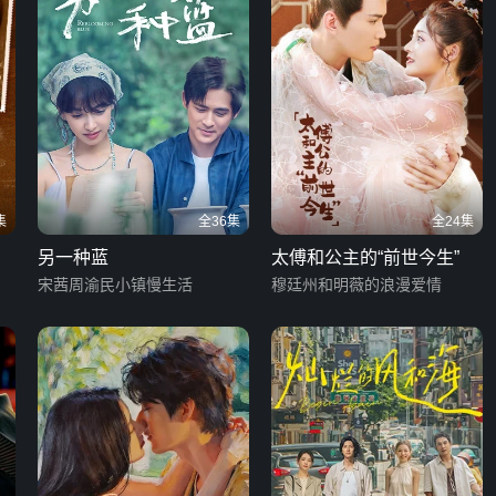
集
全36集
全24集
另一种蓝
太傅和公主的“前世今生”
宋茜周渝民小镇慢生活
穆廷州和明薇的浪漫爱情