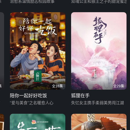
杀
治愈系温情励志校园故事
双魂公主和狼王之子的甜宠蜜恋
集
全16集
全29集
陪你一起好好吃饭
狐狸在手
”
“爱与美食”之名暖愈人心
失忆女主携手柔弱美男闯江湖