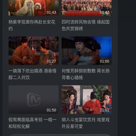
01:43
01:42
杨紫李现邀你再赴长安花
四时流转风物含情 缘起国
约
色共赏锦绣
01:27
01:00
一镐落下挖出婚酒 酒香情
何惟芳醉倒软敷敷 蒋长扬
醇二人共饮
背着心缱绻
01:50
01:01
假鸳鸯面临真考验 一唱一
绑人斗虫宴饮赏月 戏里戏
和轻松化解
外反差可爱