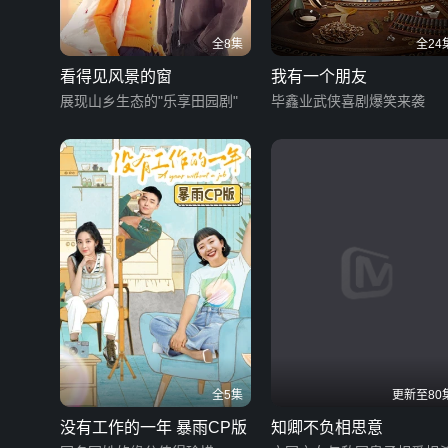
全8集
全24
看得见风景的窗
我有一个朋友
展现山乡生态的"乐享田园剧"
毕鑫业武侠喜剧爆笑来袭
全5集
更新至80
没有工作的一年 暴雨CP版
知卿不负相思意