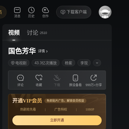
下载客户端
员
消息
历史
创作
视频
讨论
·2510
国色芳华
›
详情
电视剧
43.3亿次播放
杨紫
李现
评论
收藏
下载
换设备看
999万+分享
开通VIP会员
免前贴片广告，解锁会员权益
热剧抢先看
|
广告特权
|
1080P
立即开通