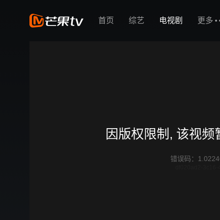
首页
综艺
电视剧
更多
因版权限制, 该视
错误码
：
1.0224
df020ad2-3c16-