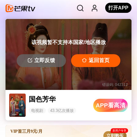
打开APP
该视频暂不支持本国家/地区播放
立即反馈
返回首页
错误码: 042312
国色芳华
APP看高清
电视剧
43.3亿次播放
新用户专享
VIP首三月9元/月
立刻购买