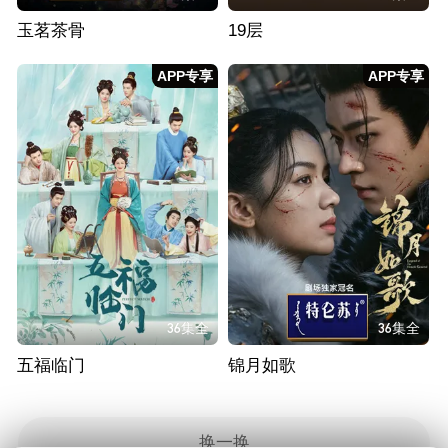
玉茗茶骨
19层
APP专享
APP专享
36集全
36集全
五福临门
锦月如歌
换一换