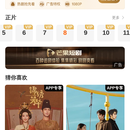
正片
更多
VIP
VIP
VIP
VIP
VIP
VIP
V
5
6
7
8
9
10
11
广告
猜你喜欢
APP专享
APP专享