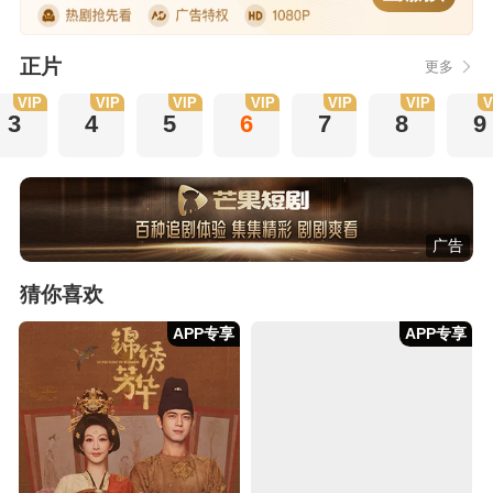
正片
更多
VIP
VIP
VIP
VIP
VIP
VIP
V
3
4
5
6
7
8
9
广告
猜你喜欢
APP专享
APP专享