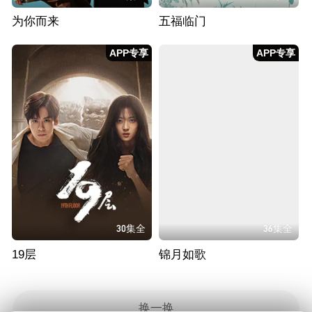
为你而来
五福临门
APP专享
APP专享
30集全
36集全
19层
锦月如歌
换一换