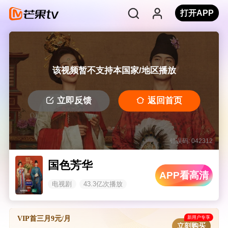
打开APP
该视频暂不支持本国家/地区播放
立即反馈
返回首页
错误码: 042312
国色芳华
APP看高清
电视剧
43.3亿次播放
新用户专享
VIP首三月9元/月
立刻购买