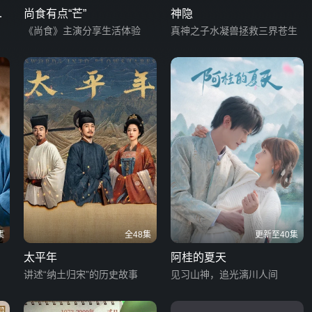
的
尚食有点“芒”
神隐
《尚食》主演分享生活体验
真神之子水凝兽拯救三界苍生
集
全48集
更新至40集
太平年
阿桂的夏天
讲述“纳土归宋”的历史故事
见习山神，追光漓川人间