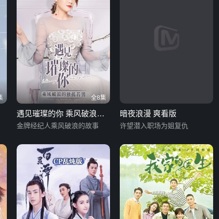
集
全8集
遇见璀璨的你 乘风破浪的
暗夜浪漫 爽看版
独孤若男
金牌经纪人乘风破浪的故事
许望潜入职场为姐复仇