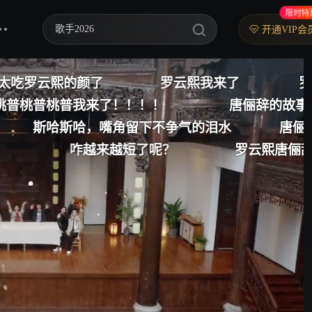
限时特
歌手2026
开通VIP会
你好，星期六
中餐厅·南洋拾光季
罗云熙我来了
罗云熙唐俪辞，龙章凤姿，天
快乐老家
！！
唐俪辞的故事因罗云熙精彩超绝！
野狗骨头
不争气的泪水
唐俪辞：沉溺于罗云熙，无法自
？
罗云熙唐俪辞我来了
罗云熙，
忙忙碌碌寻宝藏2
我们的宿舍·归心季
爸爸当家 第五季
密室大逃脱 第八季
御廷谣