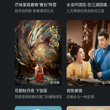
芒味家庭春晚“春玩”阵营
水龙吟团综·在江湖团建
蛇年拍同款 新春潮流玩法
日子
三天两夜的休战和谈之旅
全26集
全40
花朝秋月夜 下饭版
良陈美锦
琵琶首席和教坊掌门的暧昧周旋
任敏此沙一吻定情