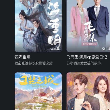
全36集
全13
四海重明
飞鸟集 满月cp恋爱日记
景甜张凌赫欢脱修仙之旅
苏小满追爱武越的故事