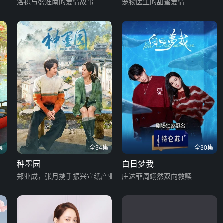
洛枳与盛淮南的爱情故事
宠物医生的甜蜜爱情
集
全34集
全30集
种墨园
白日梦我
郑业成，张月携手振兴宣纸产业
庄达菲周翊然双向救赎