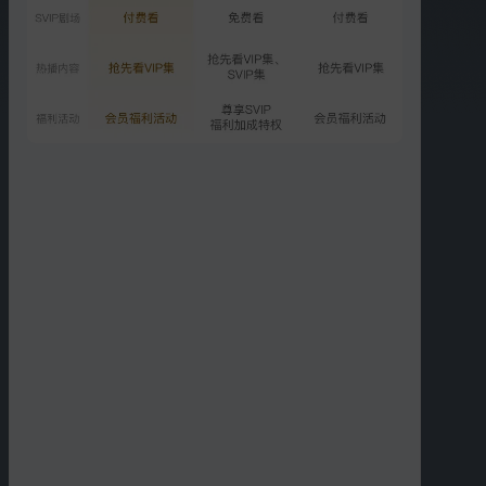
01:48
01:16
罗云熙敖子逸兄弟抱一
轮回海上的唐俪辞
下，说说你心里话
01:39
01:32
一起回到了过去从头开始
唐俪辞对谈叶摩
更多短片