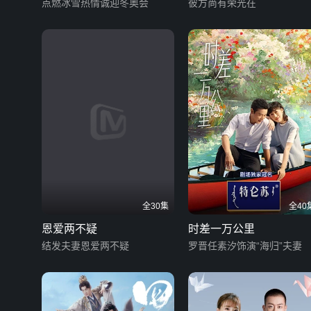
点燃冰雪热情诚迎冬奥会
彼方尚有荣光在
全30集
全40
恩爱两不疑
时差一万公里
结发夫妻恩爱两不疑
罗晋任素汐饰演“海归”夫妻