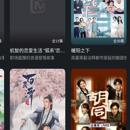
集
全15集
全39集
机智的恋爱生活 “狐系”恋爱
暖阳之下
故事
手册
职场狐狸的浪漫爱情故事
高露蒋毅诠释都市家庭的酸甜苦