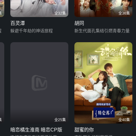
集
全32集
全36集
百灵潭
胡同
程
躲避千年劫的神话旅程
新生代面孔集结引燃青春力量
集
全25集
全40集
暗恋橘生淮南 暗恋CP版
甜蜜的你