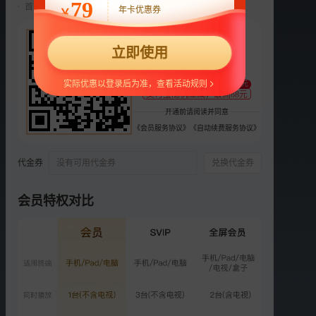
79
首两月仅18元/月，第三月起自动续费22元/月，可随时取消。
年卡优惠券
￥
选集
40集全
22
正片
团综
彩蛋
立即使用
¥
支持
扫码支付
VIP
VIP
VIP
VIP
VIP
番综1
番综2
番综3
番综4
番综5
实际优惠以登录后为准，查看活动规则
至少减1元
支付宝随机立减，最高88元
开通前请阅读并同意
VIP
VIP
番综6
番综7
《会员服务协议》
《自动续费服务协议》
代金券
没有可用代金券
兑换代金券
精彩短片
更多
›
会员特权对比
00:27
01:15
罗云熙桃林抚琴
罗云熙和金包包日常