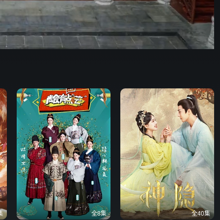
41:58
576P
倍速
发射
集
全8集
全40集