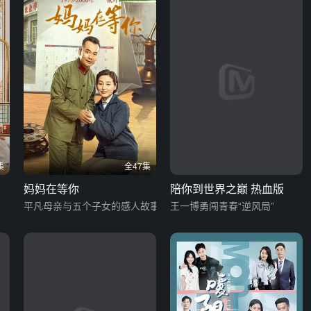
集
全47集
妈妈在等你
陪你到世界之巅 热血版
平凡母亲与五个子女的感人故事
王一博勇闯青春“逆风局”