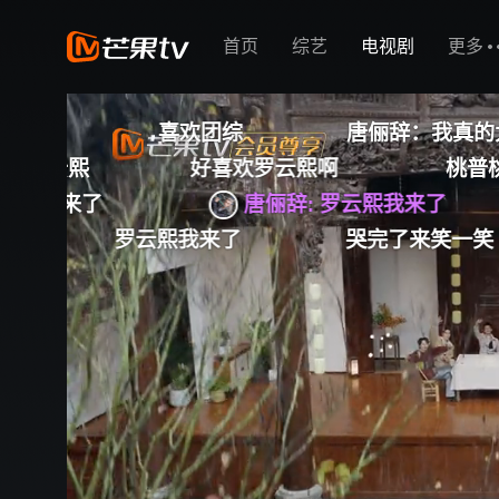
首页
综艺
电视剧
更多
唐俪辞：我真的太吃罗云熙的颜了
喜欢罗云熙啊
桃普桃普桃普桃普我来了！！
唐俪辞:
罗云熙我来了
斯哈斯哈，嘴角留下
哭完了来笑一笑
咋越来越短了呢