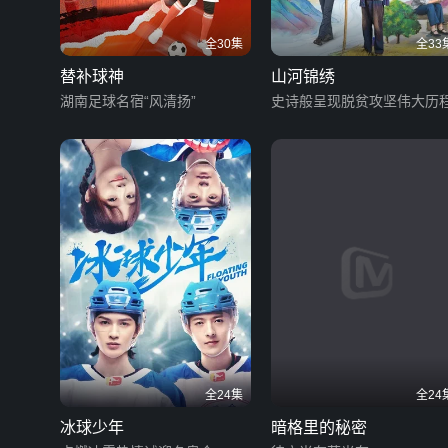
全30集
全33
替补球神
山河锦绣
湖南足球名宿“风清扬”
史诗般呈现脱贫攻坚伟大历
全24集
全24
冰球少年
暗格里的秘密