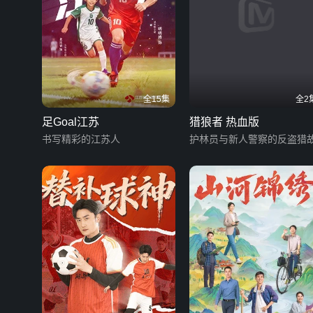
全15集
全2
足Goal江苏
猎狼者 热血版
书写精彩的江苏人
护林员与新人警察的反盗猎