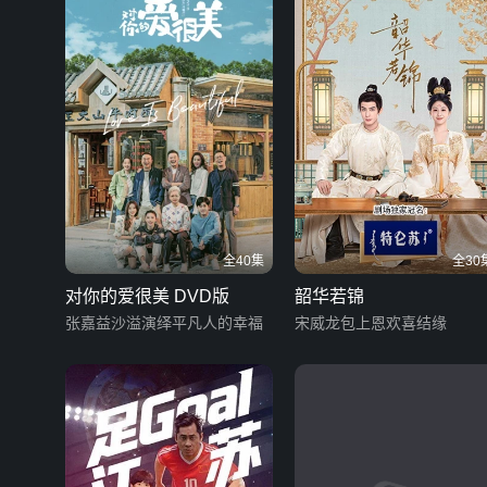
全40集
全30
对你的爱很美 DVD版
韶华若锦
张嘉益沙溢演绎平凡人的幸福
宋威龙包上恩欢喜结缘