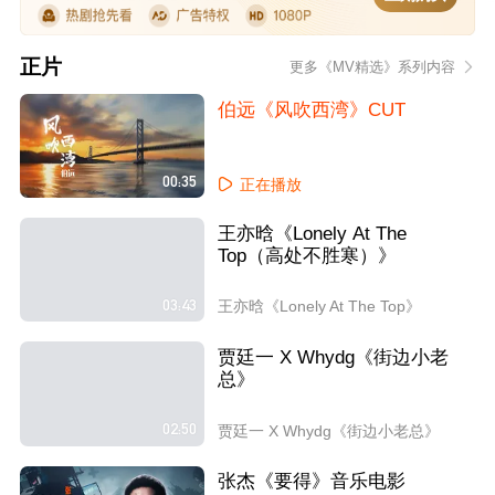
正片
更多《MV精选》系列内容
伯远《风吹西湾》CUT
00:35
正在播放
王亦晗《Lonely At The
Top（高处不胜寒）》
03:43
王亦晗《Lonely At The Top》
贾廷一 X Whydg《街边小老
总》
02:50
贾廷一 X Whydg《街边小老总》
张杰《要得》音乐电影