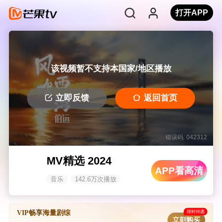
打开APP
该视频暂不支持本国家/地区播放
立即反馈
返回首页
错误码: 042312
MV精选 2024
APP看高清
音乐
142.6万次播放
限时特惠
VIP畅享海量剧综
立刻购买