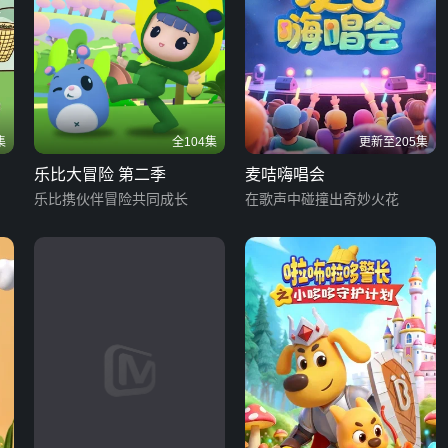
集
全104集
更新至205集
乐比大冒险 第二季
麦咭嗨唱会
乐比携伙伴冒险共同成长
在歌声中碰撞出奇妙火花