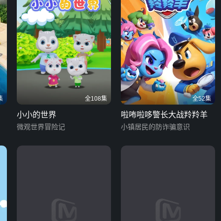
集
全108集
全52集
小小的世界
啦咘啦哆警长大战羚羚羊
微观世界冒险记
小镇居民的防诈骗意识