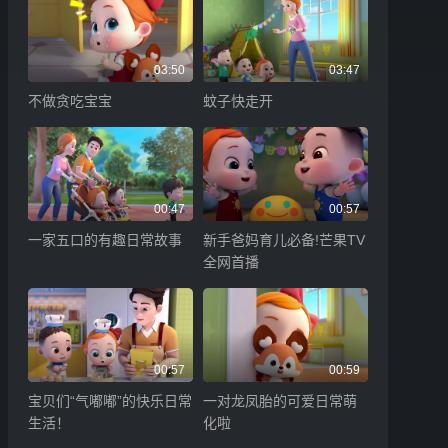
03:50
03:47
不做贪吃宝宝
蚊子快走开
00:47
00:57
一家五口的有趣日常故事
新手爸妈育儿必备!芒果TV
全网首播
00:57
00:59
宝贝们“气嘟嘟”的快乐日常
一对龙凤胎的可爱日常萌
生活！
化啦