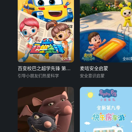
全26集
全80
百变校巴之超学先锋 第四
麦咭安全启蒙
季
引导小朋友们热爱科学
安全意识启蒙