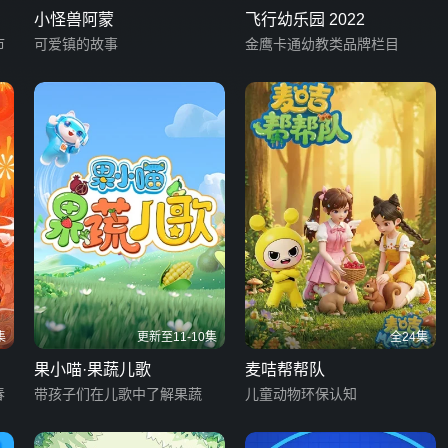
小怪兽阿蒙
飞行幼乐园 2022
市
可爱镇的故事
金鹰卡通幼教类品牌栏目
集
更新至11-10集
全24集
果小喵·果蔬儿歌
麦咭帮帮队
春
带孩子们在儿歌中了解果蔬
儿童动物环保认知