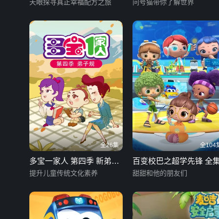
季
天眼探寻真正幸福配方之旅
问号猫带你了解世界
全26集
全104
多宝一家人 第四季 新弟子
百变校巴之超学先锋 全
规
提升儿童传统文化素养
甜甜和他的朋友们