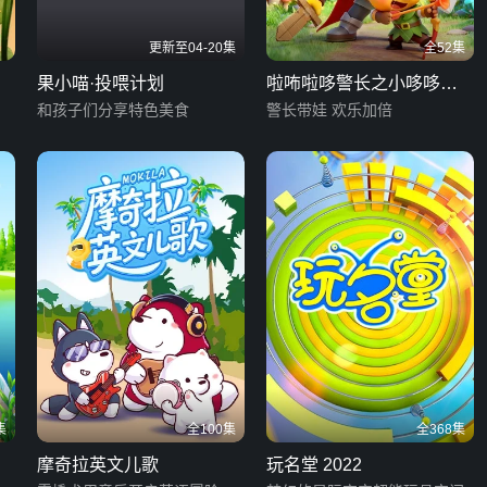
更新至04-20集
全52集
果小喵·投喂计划
啦咘啦哆警长之小哆哆守
和孩子们分享特色美食
护计划
警长带娃 欢乐加倍
集
全100集
全368集
摩奇拉英文儿歌
玩名堂 2022