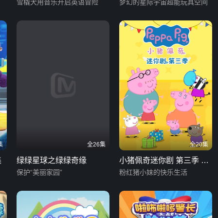
雪橇犬用音乐开启英语冒险
梦幻的星际宇宙超能玩具空间
集
全26集
全20集
集
绿绿星球之绿绿奇缘
小猪佩奇迷你剧 第三季 英
保护“美丽家园”
文版
粉红猪小妹的快乐生活