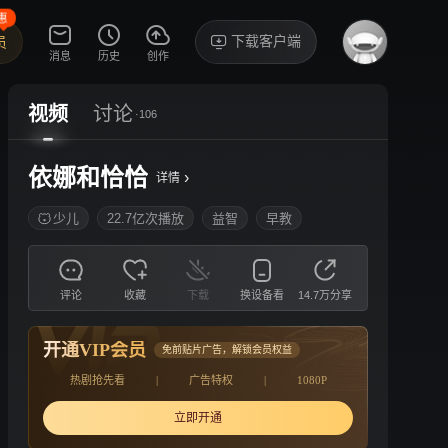
惠
下载客户端
员
消息
历史
创作
视频
讨论
·106
依娜和恰恰
›
详情
少儿
22.7亿次播放
益智
早教
评论
收藏
下载
换设备看
14.7万分享
开通VIP会员
免前贴片广告，解锁会员权益
热剧抢先看
|
广告特权
|
1080P
立即开通