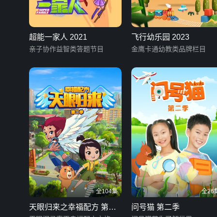
超能一家人 2021
飞行幼乐园 2023
亲子协作益智类答题节目
金鹰卡通幼教类品牌栏目
全104集
全26
天眼归来之幸福配方 第二
问号猫 第二季