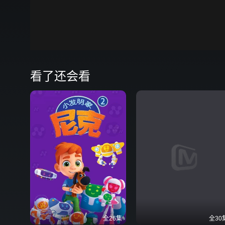
00:00
弹
看了还会看
全26集
全30