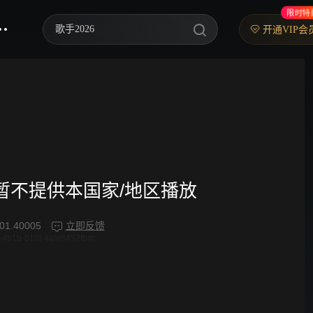
限时特
歌手2026
开通VIP会
乘风2026
中餐厅·南洋拾光季
快乐老家
忙忙碌碌寻宝藏2
妻子的浪漫旅行2026
频暂不提供本国家/地区播放
我们的宿舍·归心季
01.40005
立即反馈
4b1b-b10f-4afd8452fbdc
克制升温
爸爸当家 第五季
你好，星期六