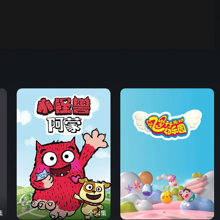
野狗骨头
00:01
自动
倍速
发射
集
全54集