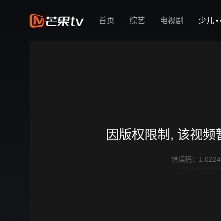
首页
综艺
电视剧
少儿
因版权限制, 该视
错误码
：
1.0224
94da1ab3-e8a0-