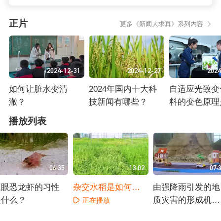
正片
更多《新闻大求真》系列内容
2024-12-31
2024-12-27
2024
如何让脏水变清
2024年国内十大科
自适应光致变
澈？
技新闻有哪些？
料的变色原理
么？
正在播放
正在播放
正在播放
播放列表
06:35
13:02
07:
三眼恐龙虾的习性
杂交水稻是如何培
由强降雨引发的地
是什么？
育出来的？
质灾害的形成机制
正在播放
是怎样的？
正在播放
正在播放