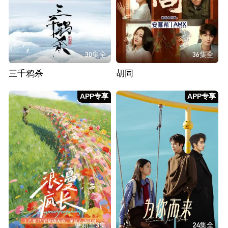
30集全
36集全
三千鸦杀
胡同
APP专享
APP专享
更新至3集
24集全