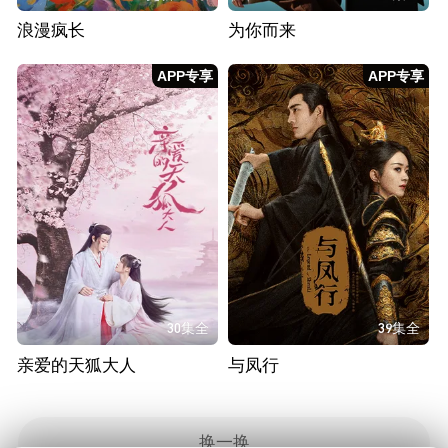
浪漫疯长
为你而来
APP专享
APP专享
30集全
39集全
亲爱的天狐大人
与凤行
换一换