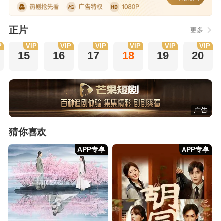
正片
更多
P
VIP
VIP
VIP
VIP
VIP
VIP
15
16
17
18
19
20
广告
猜你喜欢
APP专享
APP专享