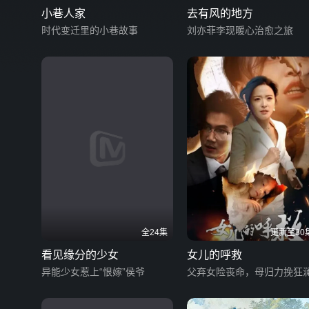
小巷人家
去有风的地方
时代变迁里的小巷故事
刘亦菲李现暖心治愈之旅
全24集
更新至30
看见缘分的少女
女儿的呼救
异能少女惹上“恨嫁”侯爷
父弃女险丧命，母归力挽狂