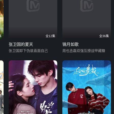
集
全12集
全36集
张卫国的夏天
锦月如歌
张卫国卸下伪装直面自己
周也丞磊双强互撩战甲藏糖