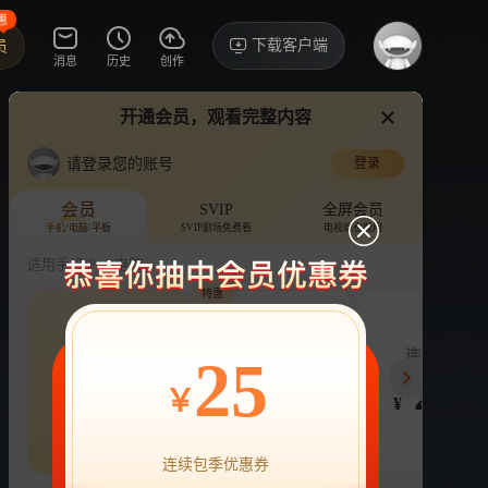
惠
下载客户端
员
消息
历史
创作
开通会员，观看完整内容
视频
讨论
·941
请登录您的账号
登录
欢乐家长群
›
详情
会员
SVIP
全屏会员
手机/电脑/平板
SVIP剧场免费看
电视端也能用
电视剧
24.7亿次播放
张嘉益
陈好
适用手机/Pad/电脑
特惠
评论
收藏
下载
换设备看
142.2万分享
年度会员
连续包季
连续包年
25
248
63
218
开通VIP会员
免前贴片广告，解锁会员权益
￥
¥
¥
¥
热剧抢先看
|
广告特权
|
1080P
立即开通
连续包季优惠券