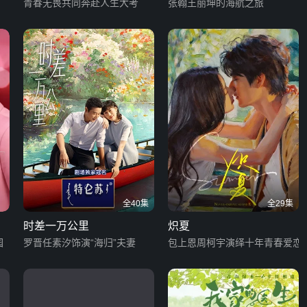
青春无畏共同奔赴人生大考
张翰王丽坤的海航之旅
全40集
全29集
时差一万公里
炽夏
园
罗晋任素汐饰演“海归”夫妻
包上恩周柯宇演绎十年青春爱恋