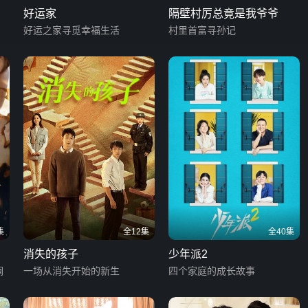
好运家
隔壁村厉总竟是我爷爷
好运之家寻觅幸福生活
村里首富寻孙记
集
全12集
全40集
消失的孩子
少年派2
澜
一场从消失开始的新生
四个家庭的成长故事