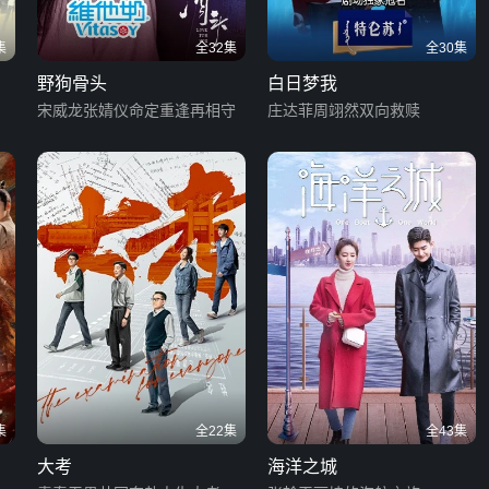
集
全32集
全30集
野狗骨头
白日梦我
宋威龙张婧仪命定重逢再相守
庄达菲周翊然双向救赎
集
全22集
全43集
大考
海洋之城