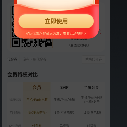
248
选集
40集全
¥
第2季
第1季
立即使用
支持
扫码支付
预
预
预
支付宝随机立减，最高88元
1
2
3
4
5
实际优惠以登录后为准，查看活动规则
开通前请阅读
预
VIP
VIP
VIP
VIP
《会员服务协议》
6
3
4
5
6
代金券
没有可用代金券
兑换代金券
VIP
VIP
VIP
VIP
VIP
7
8
9
10
11
会员特权对比
VIP
VIP
VIP
VIP
VIP
12
13
14
15
16
更多选集
精彩短片
更多
›