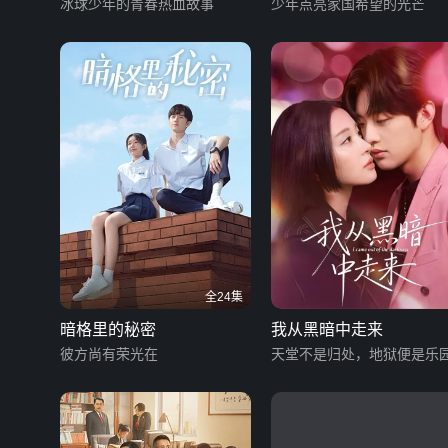
冰球少年的青春热血故事
少年点亮家国希望的光芒
全24集
暗格里的秘密
我从黑暗中走来
彼方尚有荣光在
天堂不是归处，地狱便是乐