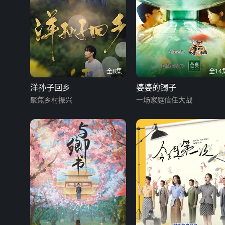
全8集
全14
洋孙子回乡
婆婆的镯子
聚焦乡村振兴
一场家庭信任大战