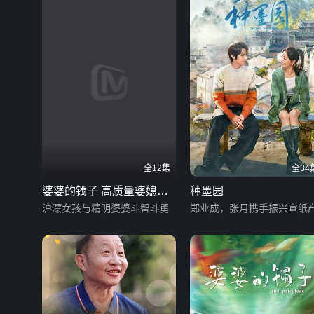
全12集
全34
婆婆的镯子 高质量婆媳相
种墨园
处之道
沪漂女孩与精明婆婆斗智斗勇
郑业成，张月携手振兴宣纸