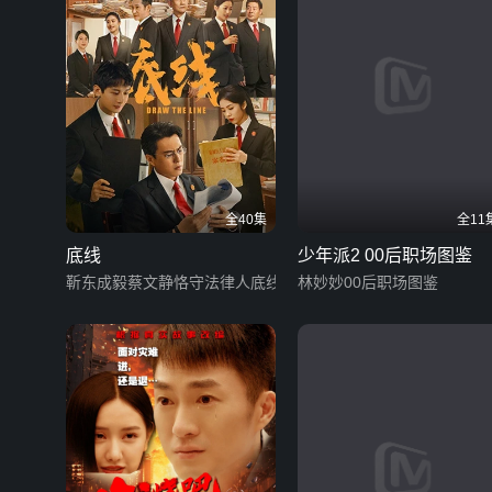
全40集
全11
底线
少年派2 00后职场图鉴
靳东成毅蔡文静恪守法律人底线
林妙妙00后职场图鉴