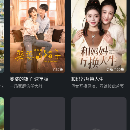
集
全25集
更新至60集
婆婆的镯子 速享版
和妈妈互换人生
产业
一场家庭信任大战
母女互换灵魂，互谅彼此苦衷