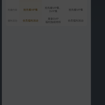
00:53
00:44
十五用英语对付他爸
刘向上反对老人插手教育
01:00
00:49
反父母催婚
果宁教妹妹作业气到哭！
00:48
00:56
父母反向拿捏熊孩子
不许欺负我朋友
更多短片