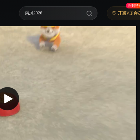
限时特
乘风2026
开通VIP会
中餐厅·南洋拾光季
快乐老家
忙忙碌碌寻宝藏2
妻子的浪漫旅行2026
我们的宿舍·归心季
克制升温
爸爸当家 第五季
你好，星期六
野狗骨头