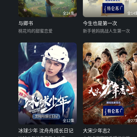
全24集
全14
与卿书
今生也是第一次
桃花坞的甜蜜恋爱
新手爸妈挑战人生第一次
全12集
全27
冰球少年 沈舟舟成长日记
大宋少年志2