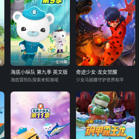
集
全26集
海底小纵队 第九季 英文版
奇迹少女·龙女觉醒
海底冒险队探索未知海域
少女马丽娜守护世界和平