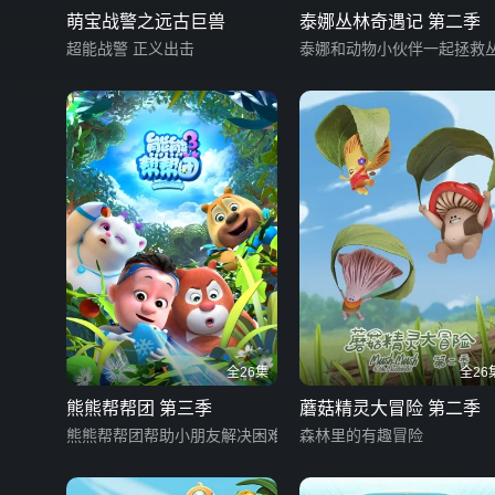
萌宝战警之远古巨兽
泰娜丛林奇遇记 第二季
超能战警 正义出击
泰娜和动物小伙伴一起拯救
全26集
全26
熊熊帮帮团 第三季
蘑菇精灵大冒险 第二季
熊熊帮帮团帮助小朋友解决困难
森林里的有趣冒险