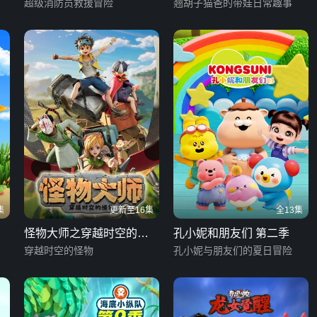
超级消防员救援冒险
翘胡子猫爸的带娃日常趣事
集
更新至16集
全13集
怪物大师之穿越时空的怪
孔小妮和朋友们 第二季
物
穿越时空的怪物
孔小妮与朋友们的夏日冒险