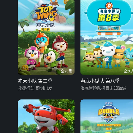
全26集
全26
冲天小队 第二季
海底小纵队 第八季
救援行动 即刻出发
海底冒险队探索未知海域