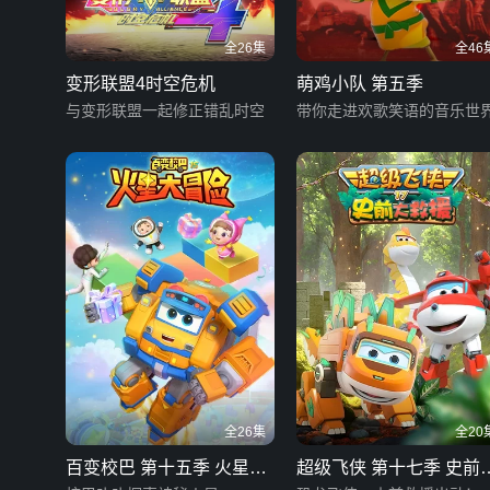
全26集
全46
变形联盟4时空危机
萌鸡小队 第五季
与变形联盟一起修正错乱时空
带你走进欢歌笑语的音乐世
全26集
全20
百变校巴 第十五季 火星大
超级飞侠 第十七季 史前