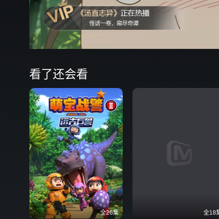
看了还会看
全26集
全18