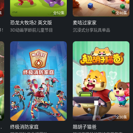
集
全52集
全40集
恐龙大牧场2 英文版
麦咭过家家
界！
3D动画学龄前儿童节目
沉浸式分享玩具单品
集
全30集
大
终极消防家庭
翘胡子猫爸