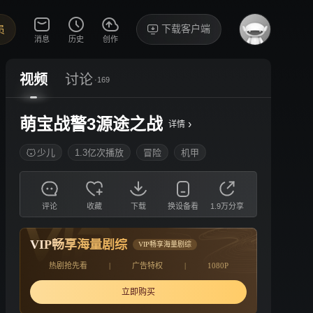
下载客户端
员
消息
历史
创作
视频
讨论
·169
萌宝战警3源途之战
›
详情
少儿
1.3亿次播放
冒险
机甲
评论
收藏
下载
换设备看
1.9万分享
VIP畅享海量剧综
VIP畅享海量剧综
热剧抢先看
|
广告特权
|
1080P
立即购买