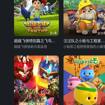
全1集
全26
超级飞侠特别篇之飞鸟特
汪汪队之小砾与工程家族
工行动
超级飞侠协助鸟类监测
第三季 英文版
小砾和工程狗狗家族的小镇