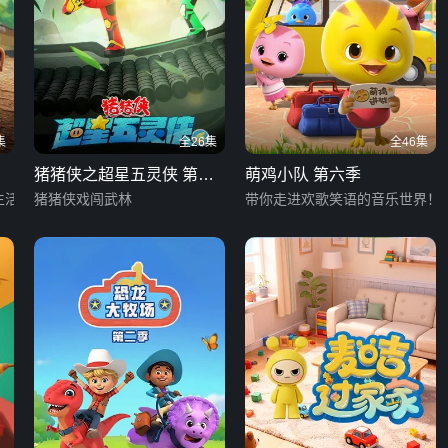
集
全26集
全46集
猪猪侠之超星五灵侠 第六
萌鸡小队 第六季
生活
季
猪猪侠戏闯武林
带你走进欢歌笑语的音乐世界！