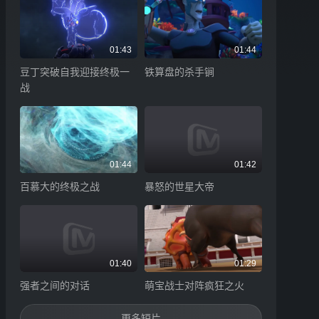
01:43
01:44
豆丁突破自我迎接终极一
铁算盘的杀手锏
战
01:44
01:42
百慕大的终极之战
暴怒的世星大帝
01:40
01:29
强者之间的对话
萌宝战士对阵疯狂之火
更多短片