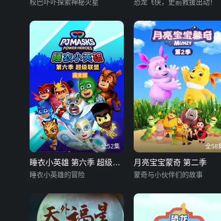
冒险
校巴卟卟探索神秘火星
救援
恐龙飞侠，史前救援出动！
全52集
全58
睡衣小英雄 第六季 超级联
月亮宝宝蒙奇 第二季
盟 英文版
睡衣小英雄的冒险
蒙奇与小伙伴们的故事