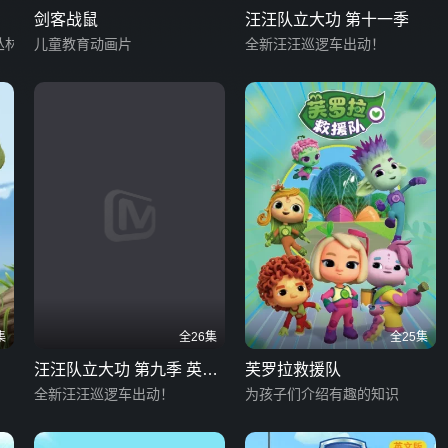
剑客战鼠
汪汪队立大功 第十一季
丛林
儿童教育动画片
全新汪汪巡逻车出动！
集
全26集
全25集
汪汪队立大功 第九季 英文
芙罗拉救援队
版
全新汪汪巡逻车出动！
为孩子们介绍有趣的知识