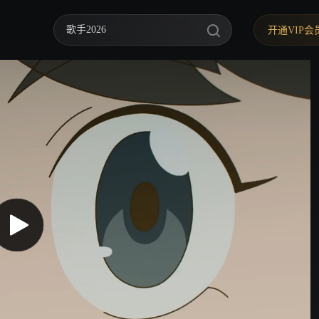
歌手2026
开通VIP会
你好，星期六
中餐厅·南洋拾光季
快乐老家
野狗骨头
忙忙碌碌寻宝藏2
我们的宿舍·归心季
爸爸当家 第五季
密室大逃脱 第八季