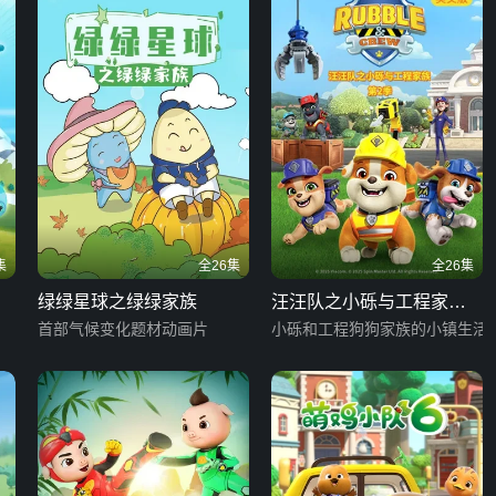
集
全26集
全26集
绿绿星球之绿绿家族
汪汪队之小砾与工程家族
首部气候变化题材动画片
第二季 英文版
小砾和工程狗狗家族的小镇生活