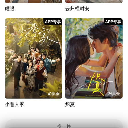
耀眼
云归槿时安
APP专享
APP专享
40集全
29集全
小巷人家
炽夏
换一换