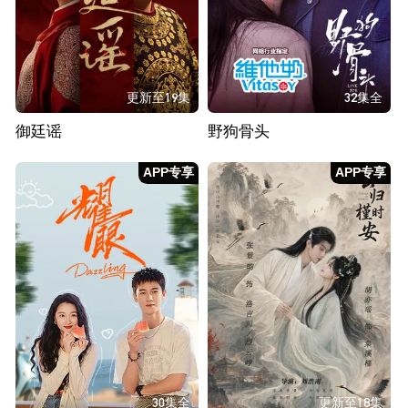
更新至19集
32集全
御廷谣
野狗骨头
APP专享
APP专享
30集全
更新至18集