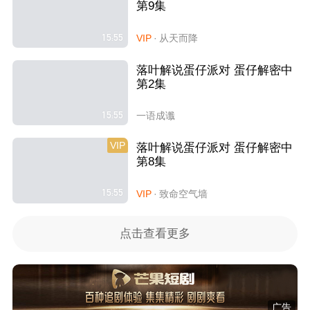
第9集
15:55
VIP
·
从天而降
落叶解说蛋仔派对 蛋仔解密中
第2集
15:55
一语成谶
VIP
落叶解说蛋仔派对 蛋仔解密中
第8集
15:55
VIP
·
致命空气墙
点击查看更多
广告