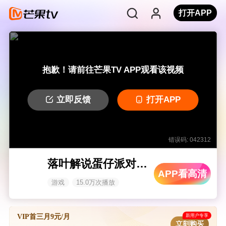
打开APP
抱歉！请前往芒果TV APP观看该视频
立即反馈
打开APP
错误码: 042312
落叶解说蛋仔派对 蛋仔解密中
APP看高清
游戏
15.0万次播放
新用户专享
VIP首三月9元/月
立刻购买