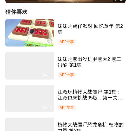
猜你喜欢
沫沫之蛋仔派对 回忆童年 第2
集
06:28
APP专享
沫沫之熊出没机甲熊大2 熊二
很酷 第1集
06:11
APP专享
江叔玩植物大战僵尸 第1集：
江叔也来挑战95版，第一关就
有铁头？
03:18
APP专享
植物大战僵尸恐龙危机 植物的
力量 第2集