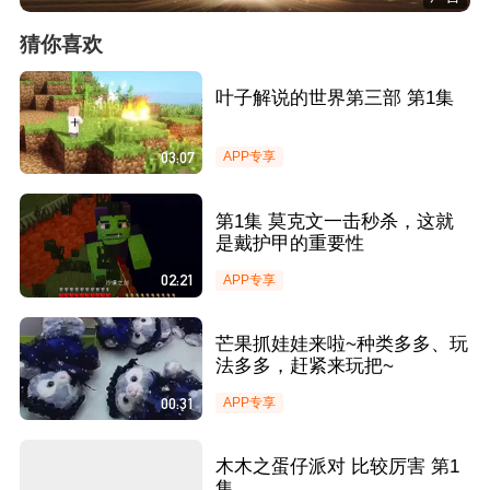
猜你喜欢
叶子解说的世界第三部 第1集
03:07
APP专享
第1集 莫克文一击秒杀，这就
是戴护甲的重要性
02:21
APP专享
芒果抓娃娃来啦~种类多多、玩
法多多，赶紧来玩把~
00:31
APP专享
木木之蛋仔派对 比较厉害 第1
集