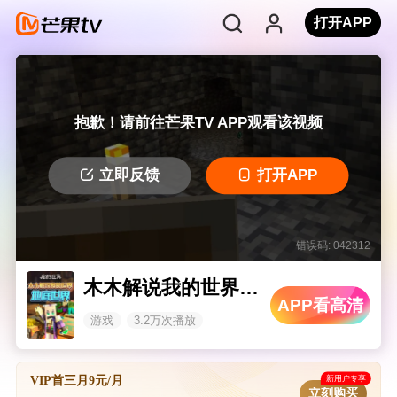
打开APP
抱歉！请前往芒果TV APP观看该视频
立即反馈
打开APP
错误码: 042312
木木解说我的世界 地底世界
APP看高清
游戏
3.2万次播放
新用户专享
VIP首三月9元/月
立刻购买