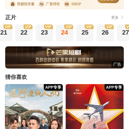
正片
更多
VIP
VIP
VIP
VIP
VIP
VIP
V
21
22
23
24
25
26
27
广告
猜你喜欢
APP专享
APP专享