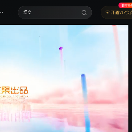
限时特
炽夏
开通VIP会
歌手2026
乘风2026
中餐厅·南洋拾光季
快乐老家
忙忙碌碌寻宝藏2
妻子的浪漫旅行2026
我们的宿舍·归心季
克制升温
爸爸当家 第五季