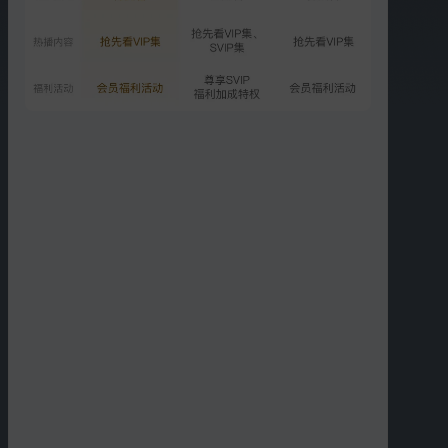
01:13
02:34
秦朗刻模板送给小雅
秦朗把丰收接到营地
02:24
01:44
丰雷17年前就认识龙老
小豆子生日，丰雷送花
01:56
01:44
丰雷要秦朗用心飞，要上
丰雷手术后练习走路，秦
升到艺术
朗调侃
实录
更多短片