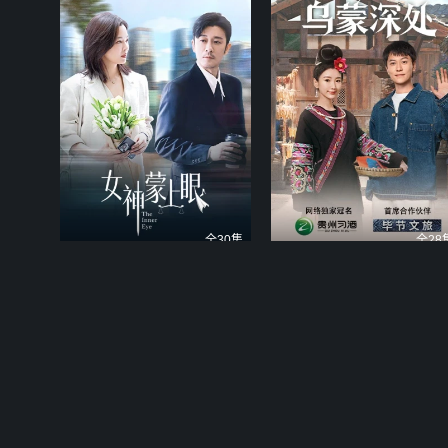
全30集
全28
女神蒙上眼
乌蒙深处
辛芷蕾林雨申双强交锋
毛晓彤秦俊杰逐梦乌蒙振兴