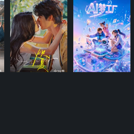
集
全29集
炽夏
AI梦工厂
家乡
包上恩周柯宇演绎十年青春爱恋
AIGC灵幻奇境