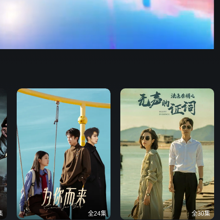
你好，星期六
45:49
576P
倍速
发射
集
全24集
全30集