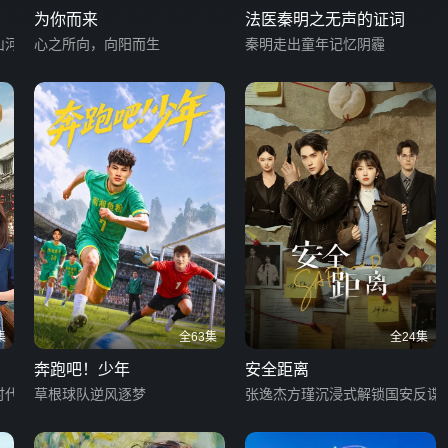
为你而来
法医秦明之无声的证词
山河
心之所向，向阳而生
秦明走出童年记忆阴霾
集
全63集
全24集
奔跑吧！少年
安全距离
时代
草根球队逆风逐梦
张逸杰方瑾沉浸式解锁国安反谍