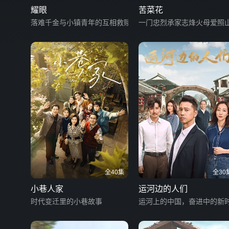
耀眼
苦菜花
落难千金与小镇青年的互相救赎
一门忠烈承家志烽火母爱照
全40集
全30
小巷人家
运河边的人们
时代变迁里的小巷故事
运河上的中国，奋进中的新