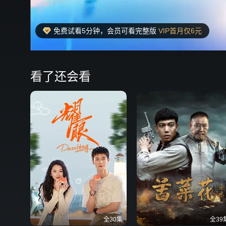
免费试看5分钟，会员可看完整版
VIP首月仅6元
00:11
弹
看了还会看
全30集
全39