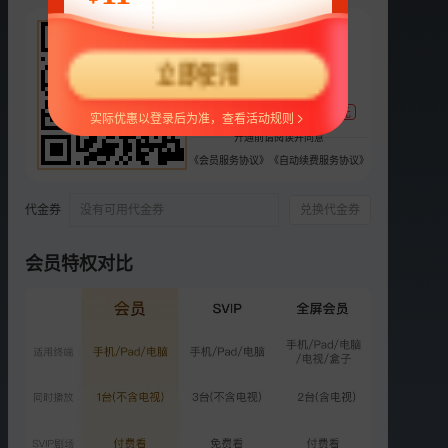
63
选集
30集全
¥
立即使用
预
预
预
支持
扫码支付
1
2
3
4
5
支付宝随机立减，最高88元
实际优惠以登录后为准，查看活动规则
预
VIP
VIP
VIP
VIP
开通前请阅读并同意
6
3
4
5
6
《会员服务协议》
《自动续费服务协议》
VIP
VIP
VIP
VIP
VIP
7
8
9
10
11
代金券
没有可用代金券
兑换代金券
VIP
VIP
VIP
VIP
VIP
会员特权对比
12
13
14
15
16
更多选集
精彩短片
更多
›