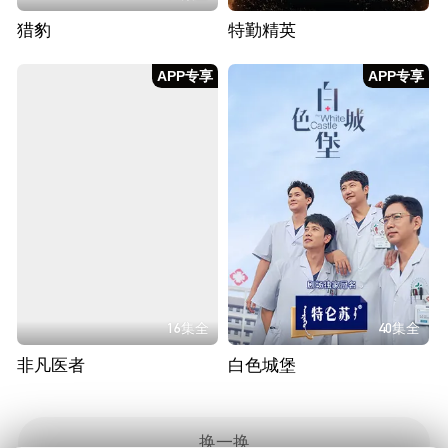
猎豹
特勤精英
APP专享
APP专享
16集全
40集全
非凡医者
白色城堡
换一换