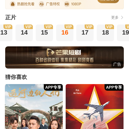
正片
更多
VIP
VIP
VIP
VIP
VIP
VIP
V
13
14
15
16
17
18
1
广告
猜你喜欢
APP专享
APP专享