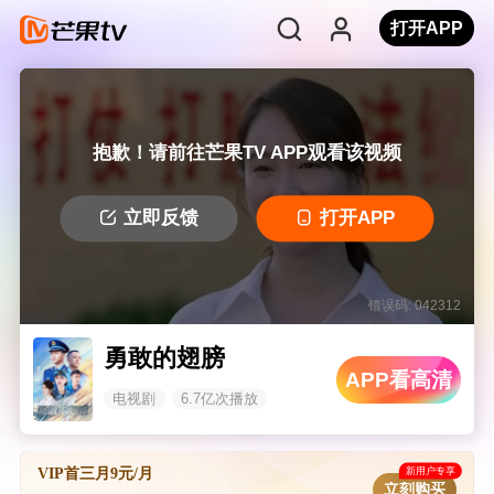
打开APP
抱歉！请前往芒果TV APP观看该视频
立即反馈
打开APP
错误码: 042312
勇敢的翅膀
APP看高清
电视剧
6.7亿次播放
新用户专享
VIP首三月9元/月
立刻购买