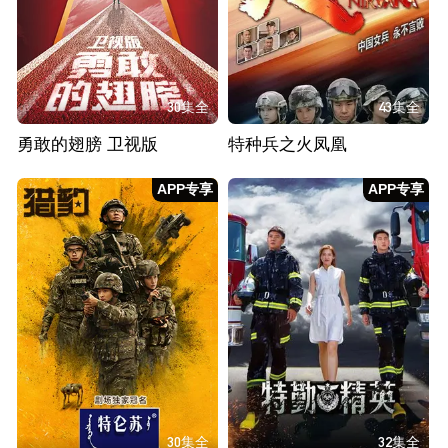
30集全
43集全
勇敢的翅膀 卫视版
特种兵之火凤凰
APP专享
APP专享
30集全
32集全