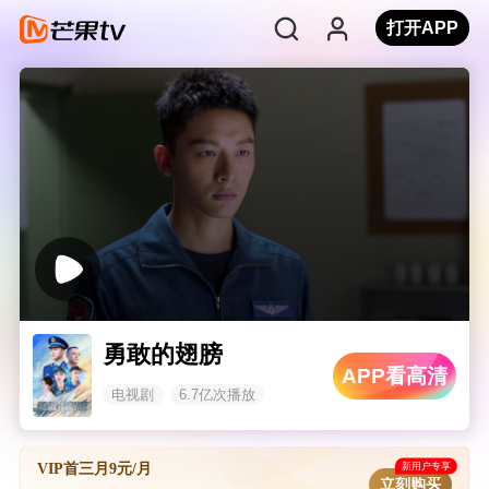
打开APP
勇敢的翅膀
APP看高清
电视剧
6.7亿次播放
新用户专享
VIP首三月9元/月
立刻购买