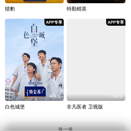
猎豹
特勤精英
APP专享
APP专享
40集全
18集全
白色城堡
非凡医者 卫视版
换一换