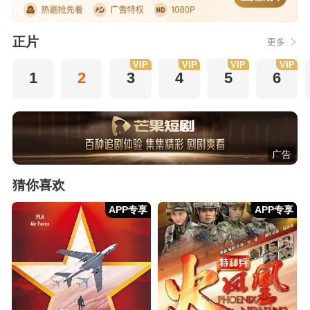
正片
更多
VIP
VIP
VIP
VIP
1
2
3
4
5
6
广告
猜你喜欢
APP专享
APP专享