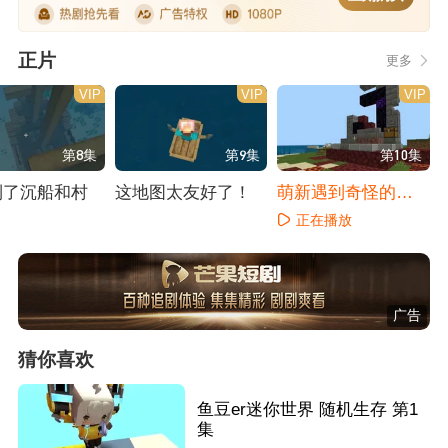
正片
更多
VIP
VIP
VIP
第8集
第9集
第10集
到了沉船和村
这地图太友好了！
萌新遇到奇怪的出
生点
正在播放
播放
正在播放
广告
猜你喜欢
鱼豆er迷你世界 随机生存 第1
集