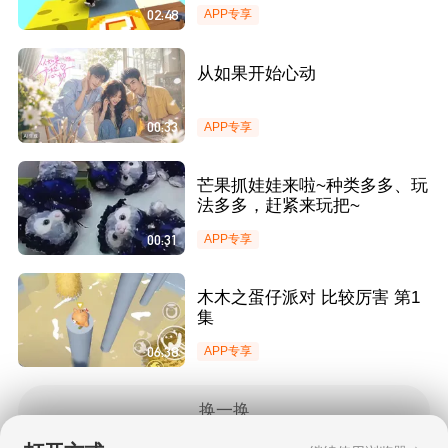
02:48
APP专享
从如果开始心动
00:33
APP专享
芒果抓娃娃来啦~种类多多、玩
法多多，赶紧来玩把~
00:31
APP专享
木木之蛋仔派对 比较厉害 第1
集
06:38
APP专享
换一换