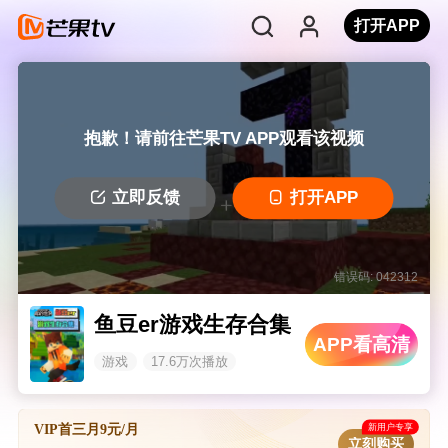
打开APP
抱歉！请前往芒果TV APP观看该视频
立即反馈
打开APP
错误码: 042312
鱼豆er游戏生存合集
APP看高清
游戏
17.6万次播放
新用户专享
VIP首三月9元/月
立刻购买