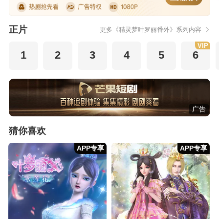
正片
更多《精灵梦叶罗丽番外》系列内容
VIP
1
2
3
4
5
6
广告
猜你喜欢
APP专享
APP专享