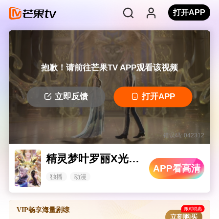
打开APP
抱歉！请前往芒果TV APP观看该视频
立即反馈
打开APP
错误码: 042312
精灵梦叶罗丽X光浮尘
APP看高清
独播
动漫
限时特惠
VIP畅享海量剧综
立刻购买