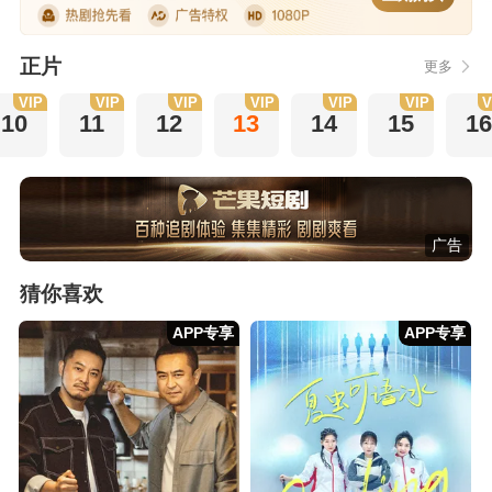
正片
更多
VIP
VIP
VIP
VIP
VIP
VIP
V
10
11
12
13
14
15
16
广告
猜你喜欢
APP专享
APP专享