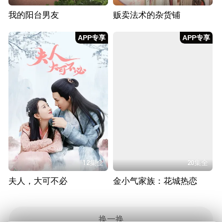
我的阳台男友
贩卖法术的杂货铺
APP专享
APP专享
12集全
20集全
夫人，大可不必
金小气家族：花城热恋
换一换