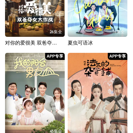
26集全
16集全
对你的爱很美 双爸夺女大作战
夏虫可语冰
APP专享
APP专享
45集全
16集全