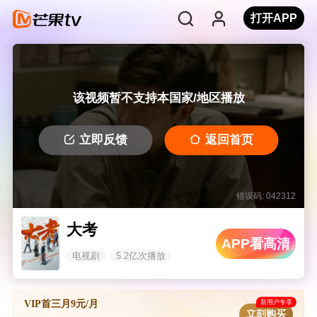
打开APP
该视频暂不支持本国家/地区播放
立即反馈
返回首页
错误码: 042312
大考
APP看高清
电视剧
5.2亿次播放
新用户专享
VIP首三月9元/月
立刻购买