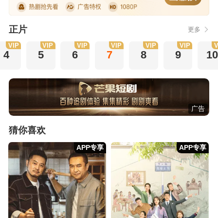
正片
更多
VIP
VIP
VIP
VIP
VIP
VIP
V
4
5
6
7
8
9
10
广告
猜你喜欢
APP专享
APP专享