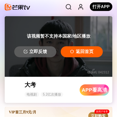
打开APP
该视频暂不支持本国家/地区播放
立即反馈
返回首页
错误码: 042312
大考
APP看高清
电视剧
5.2亿次播放
新用户专享
VIP首三月9元/月
立刻购买