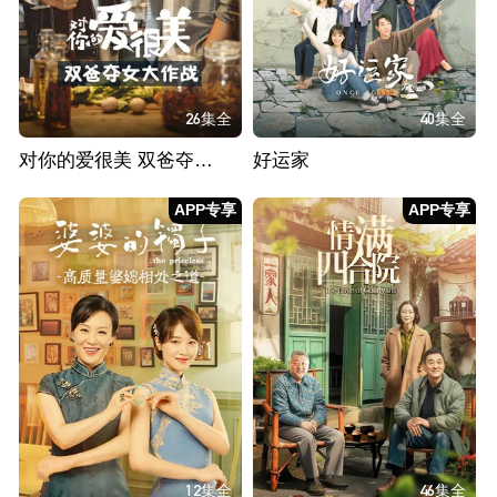
26集全
40集全
对你的爱很美 双爸夺女大作战
好运家
APP专享
APP专享
12集全
46集全