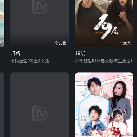
集
全30集
全30集
归路
19层
破镜重圆的归途之路
孙千魏哲鸣开启无限流生死循环