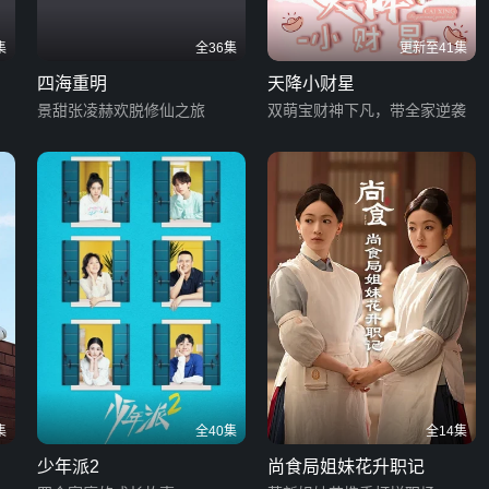
集
全36集
更新至41集
四海重明
天降小财星
景甜张凌赫欢脱修仙之旅
双萌宝财神下凡，带全家逆袭
集
全40集
全14集
少年派2
尚食局姐妹花升职记