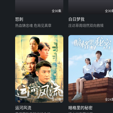
全30集
全30
怒刺
白日梦我
热血铸忠魂 危局见真章
庄达菲周翊然双向救赎
全40集
全24
运河风流
暗格里的秘密