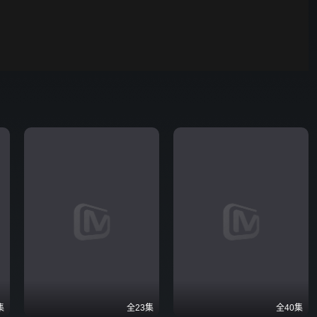
野狗骨头
00:01
自动
倍速
发射
集
全23集
全40集