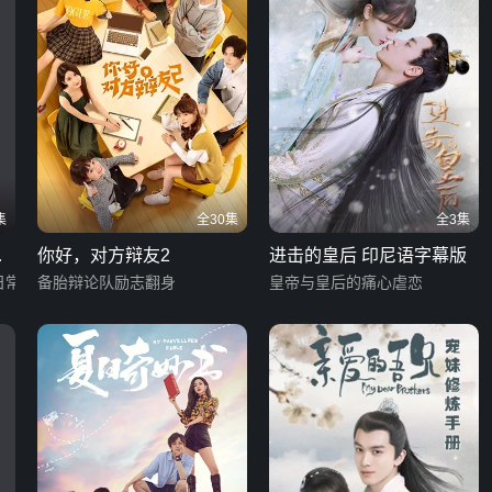
集
全30集
全3集
冰
你好，对方辩友2
进击的皇后 印尼语字幕版
日常
备胎辩论队励志翻身
皇帝与皇后的痛心虐恋