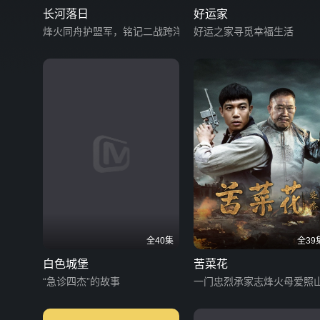
长河落日
好运家
烽火同舟护盟军，铭记二战跨洋情义
好运之家寻觅幸福生活
全40集
全39
白色城堡
苦菜花
“急诊四杰”的故事
一门忠烈承家志烽火母爱照