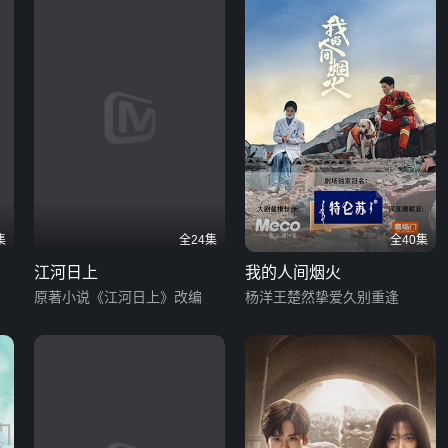
集
全24集
全40集
江河日上
我的人间烟火
原著小说《江河日上》改编
杨洋王楚然挚爱久别重逢