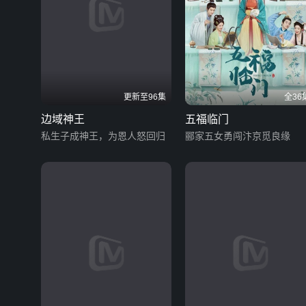
更新至96集
全36
边域神王
五福临门
私生子成神王，为恩人怒回归
郦家五女勇闯汴京觅良缘