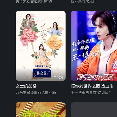
黄子荣跌宕起伏的命运
彼方尚有荣光在
全40集
女士的品格
陪你到世界之巅 热血版
万茜刘敏涛邢菲温情互助
王一博勇闯青春“逆风局”