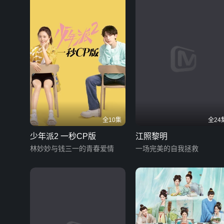
全10集
全24
少年派2 一秒CP版
江照黎明
林妙妙与钱三一的青春爱情
一场完美的自我拯救