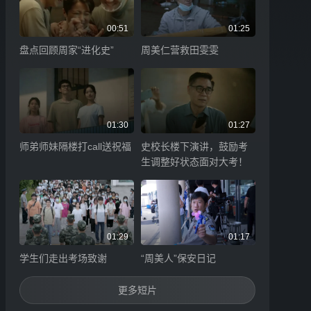
00:51
01:25
盘点回顾周家“进化史”
周美仁营救田雯雯
01:30
01:27
师弟师妹隔楼打call送祝福
史校长楼下演讲，鼓励考
生调整好状态面对大考！
01:29
01:17
学生们走出考场致谢
“周美人”保安日记
更多短片