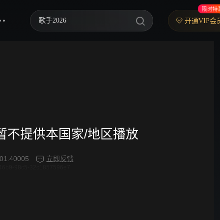
限时特
歌手2026
开通VIP会
乘风2026
中餐厅·南洋拾光季
快乐老家
忙忙碌碌寻宝藏2
妻子的浪漫旅行2026
频暂不提供本国家/地区播放
我们的宿舍·归心季
01.40005
立即反馈
46b9-98c5-32c1857596e7
克制升温
爸爸当家 第五季
你好，星期六