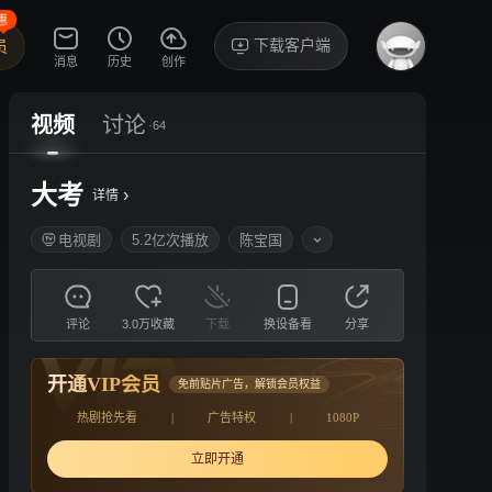
惠
下载客户端
员
消息
历史
创作
视频
讨论
·64
大考
›
详情
电视剧
5.2亿次播放
陈宝国
评论
3.0万收藏
下载
换设备看
分享
开通VIP会员
免前贴片广告，解锁会员权益
热剧抢先看
|
广告特权
|
1080P
立即开通