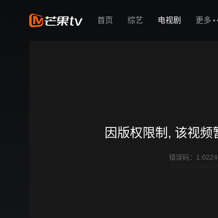
首页
综艺
电视剧
更多
因版权限制, 该视
错误码
：
1.0224
e8ae354e-ba8d-