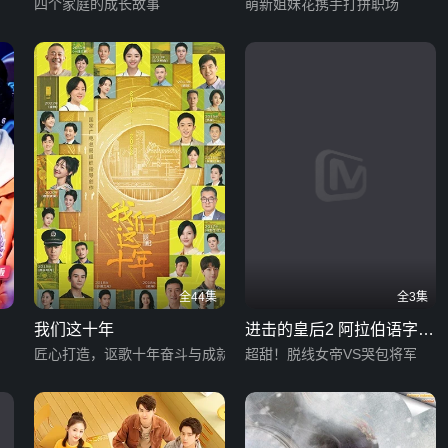
四个家庭的成长故事
萌新姐妹花携手打拼职场
全44集
全3集
我们这十年
进击的皇后2 阿拉伯语字幕
匠心打造，讴歌十年奋斗与成就
版
超甜！脱线女帝VS哭包将军