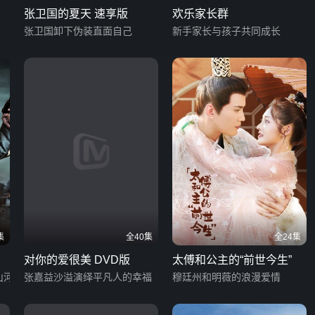
张卫国的夏天 速享版
欢乐家长群
张卫国卸下伪装直面自己
新手家长与孩子共同成长
集
全40集
全24集
对你的爱很美 DVD版
太傅和公主的“前世今生”
山河
张嘉益沙溢演绎平凡人的幸福
穆廷州和明薇的浪漫爱情