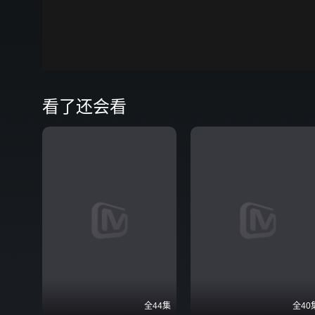
00:00
弹
看了还会看
全44集
全40