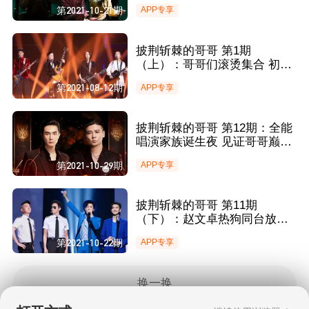
助阵 张智霖张晋唱哭赵文卓
第2021-10-21期
APP专享
披荆斩棘的哥哥 第1期
（上）：哥哥们滚烫集合 初舞
台燃炸来袭
第2021-08-12期
APP专享
披荆斩棘的哥哥 第12期：全能
唱演家族诞生夜 见证哥哥巅峰
时刻
第2021-10-29期
APP专享
披荆斩棘的哥哥 第11期
（下）：赵文卓热狗同台放狠
话 陈小春张智霖空乘制服秀
第2021-10-22期
APP专享
换一换