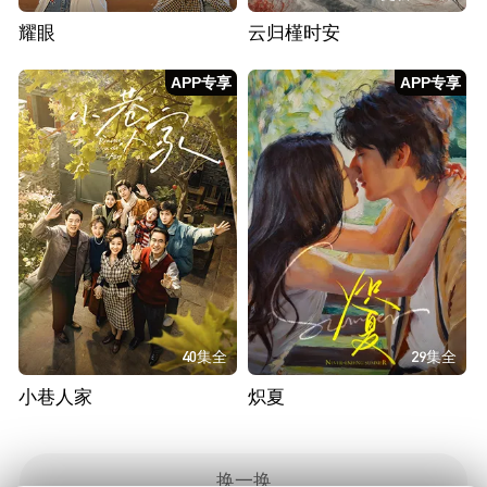
耀眼
云归槿时安
APP专享
APP专享
40集全
29集全
小巷人家
炽夏
换一换