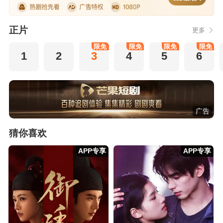
正片
更多
限免
限免
限免
限免
1
2
3
4
5
6
广告
猜你喜欢
APP专享
APP专享