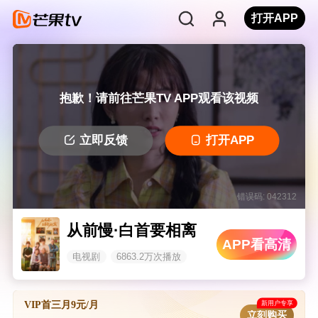
打开APP
抱歉！请前往芒果TV APP观看该视频
立即反馈
打开APP
错误码: 042312
从前慢·白首要相离
APP看高清
电视剧
6863.2万次播放
新用户专享
VIP首三月9元/月
立刻购买