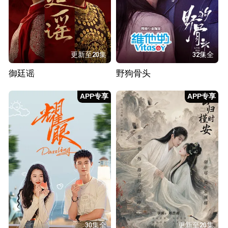
更新至20集
32集全
御廷谣
野狗骨头
APP专享
APP专享
30集全
更新至20集