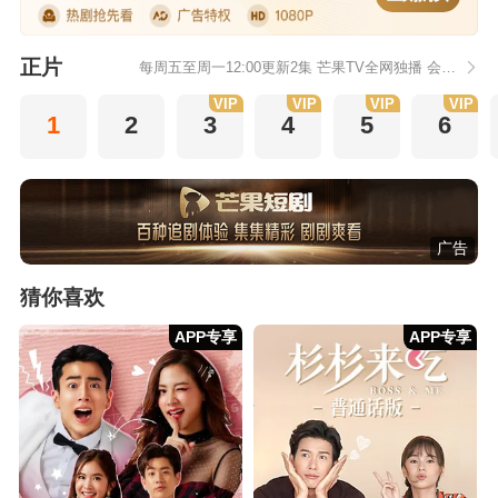
正片
每周五至周一12:00更新2集 芒果TV全网独播 会员抢先看
VIP
VIP
VIP
VIP
1
2
3
4
5
6
广告
猜你喜欢
APP专享
APP专享