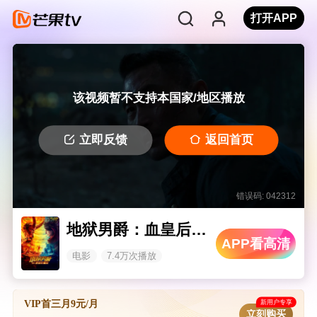
打开APP
该视频暂不支持本国家/地区播放
立即反馈
返回首页
错误码: 042312
地狱男爵：血皇后崛起 普通话版
APP看高清
电影
7.4万次播放
新用户专享
VIP首三月9元/月
立刻购买