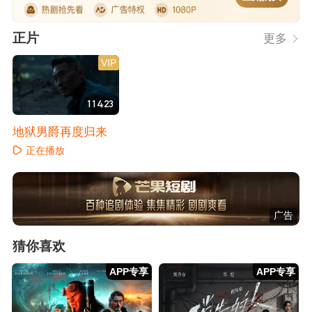
正片
更多
VIP
114:23
地狱男爵再度归来
正在播放
广告
猜你喜欢
APP专享
APP专享