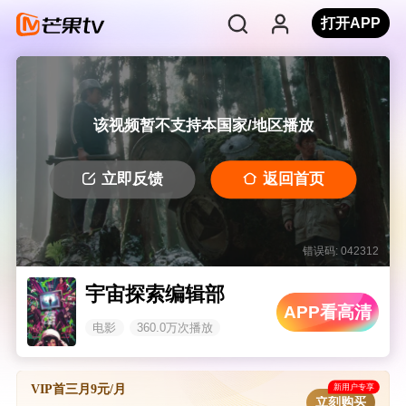
打开APP
该视频暂不支持本国家/地区播放
立即反馈
返回首页
错误码: 042312
宇宙探索编辑部
APP看高清
电影
360.0万次播放
新用户专享
VIP首三月9元/月
立刻购买