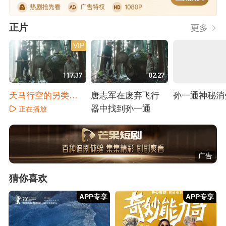
正片
更多
VIP
117:37
02:27
天马行空的另类科
唐志军在废弃飞行
孙一通神秘消
幻片
器中找到孙一通
正在播放
正在播放
正在播放
广告
猜你喜欢
APP专享
APP专享