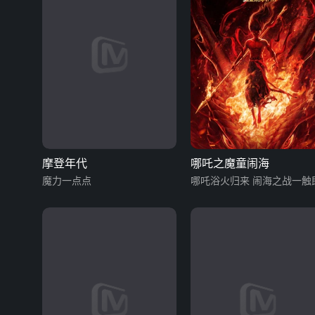
摩登年代
哪吒之魔童闹海
魔力一点点
哪吒浴火归来 闹海之战一触