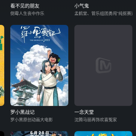
看不见的朋友
小气鬼
倒霉人生丧中作乐
孟鹤堂、管乐组团勇闯“纯抠赛道
罗小黑战记
一念天堂
罗小黑原创动画大电影
沈腾马丽再饰欢喜冤家