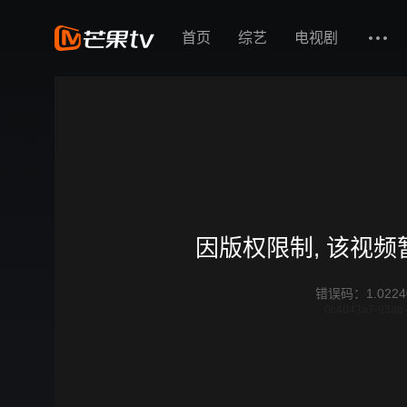
首页
综艺
电视剧
因版权限制, 该视
错误码
：
1.0224
0c4043a7-93ab-