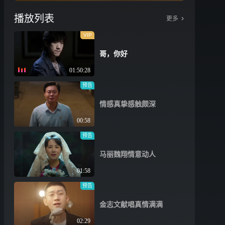
播放列表
更多
VIP
哥，你好
01:50:28
预告
情感真挚感触颇深
00:58
预告
马丽魏翔情意动人
01:58
预告
金志文献唱真情满满
02:29