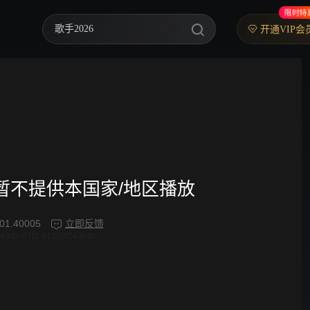
限时特
歌手2026
开通VIP会
乘风2026
中餐厅·南洋拾光季
快乐老家
忙忙碌碌寻宝藏2
妻子的浪漫旅行2026
频暂不提供本国家/地区播放
我们的宿舍·归心季
01.40005
立即反馈
49d2-87f2-91203f2430dc
克制升温
爸爸当家 第五季
你好，星期六