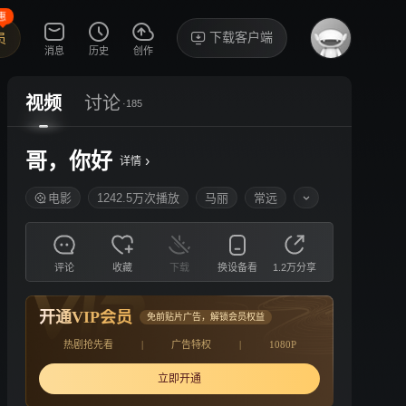
惠
下载客户端
员
消息
历史
创作
视频
讨论
·185
哥，你好
›
详情
电影
1242.5万次播放
马丽
常远
评论
收藏
下载
换设备看
1.2万分享
开通VIP会员
免前贴片广告，解锁会员权益
热剧抢先看
|
广告特权
|
1080P
立即开通