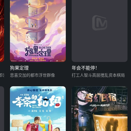
狗果定理
年会不能停！
即发
悲喜交加的都市浮世群像
打工人智斗高层搅乱资本棋局