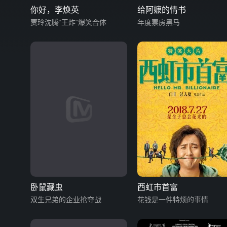
你好，李焕英
给阿嬷的情书
贾玲沈腾“王炸”爆笑合体
年度票房黑马
卧鼠藏虫
西虹市首富
双生兄弟的企业抢夺战
花钱是一件特烦的事情