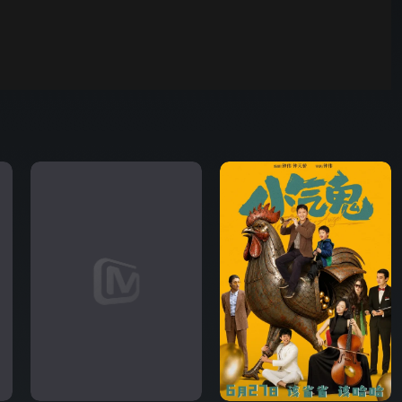
野狗骨头
00:01
自动
倍速
发射