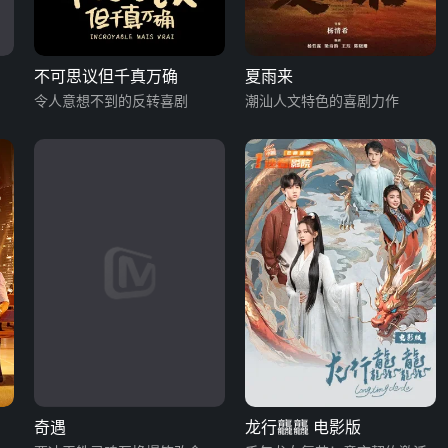
不可思议但千真万确
夏雨来
令人意想不到的反转喜剧
潮汕人文特色的喜剧力作
奇遇
龙行龘龘 电影版