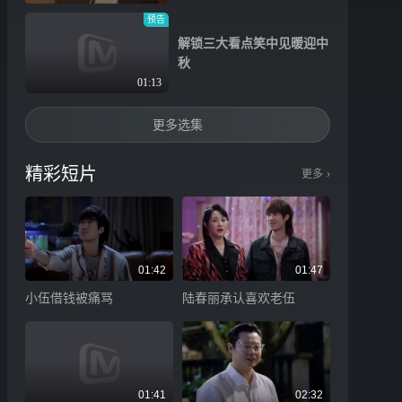
预告
”
解锁三大看点笑中见暖迎中
秋
01:13
更多选集
精彩短片
更多
›
01:42
01:47
小伍借钱被痛骂
陆春丽承认喜欢老伍
01:41
02:32