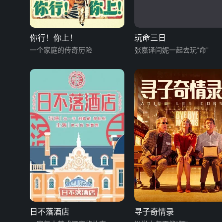
你行！你上！
玩命三日
一个家庭的传奇历险
张嘉译闫妮一起去玩“命”
日不落酒店
寻子奇情录