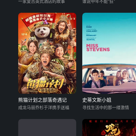
一家复古英式酒店的故事
谁说中年不能“狂”
熊猫计划之部落奇遇记
史蒂文斯小姐
成龙马丽乔杉于洋携手送福
寻找生活中的那一缕激情