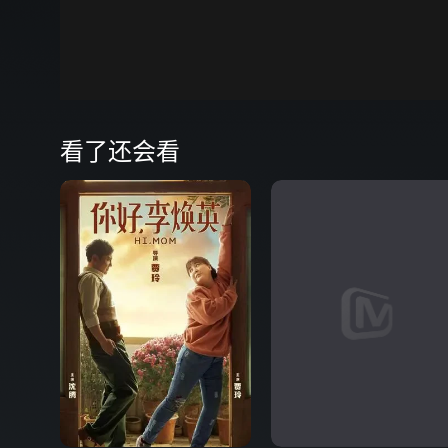
00:00
弹
看了还会看