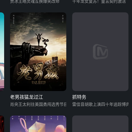
贾冰王皓灵魂互换爆笑改命
千年龙女复苏！童言契约激活
老男孩猛龙过江
抓特务
肖央王太利往美国勇闯选秀节目
雷佳音胡歌上演四十年追踪博弈