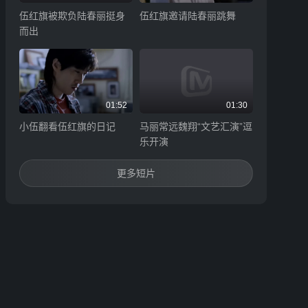
伍红旗被欺负陆春丽挺身
伍红旗邀请陆春丽跳舞
而出
01:52
01:30
小伍翻看伍红旗的日记
马丽常远魏翔“文艺汇演”逗
乐开演
更多短片