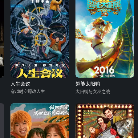
人生会议
超能太阳鸭
穿越时空爆改人生
太阳鸭与女巫之战